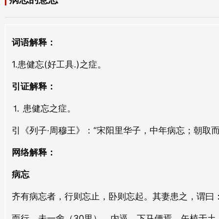
病势
病体
bìng shì
bìng tǐ
病痱
病苦
词语解释：
bìng fèi
bìng kǔ
1.患健忘(好工具.)之症。
病疾
病痊
引证解释：
bìng jí
bìng quán
⒈ 患健忘之症。
病危
病涉
引《列子·周穆王》：“宋阳里华子，中年病忘；朝取
bìng wēi
bìng shè
网络解释：
病弊
病弱
bìng bì
bìng ruò
病忘
齐有病忘者，行则忘止，卧则忘起。其妻患之，谓曰：
病忘
病草
bìng wàng
bìng cǎo
而行。未一舍（30里），内逼，下马便焉，矢植于土