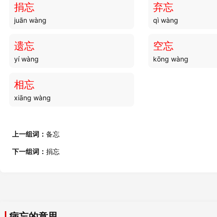
捐忘
弃忘
juān wàng
qì wàng
病客
病象
bìng kè
bìng xiàng
遗忘
空忘
yí wàng
kōng wàng
病假
病魇
bìng jià
bìng yǎn
相忘
xiāng wàng
病眼
病像
bìng yǎn
bìng xiàng
上一组词：
备忘
病床
病脚
下一组词：
捐忘
bìng chuáng
bìng jiǎo
病渴
病情
bìng kě
bìng qíng
病忘的意思