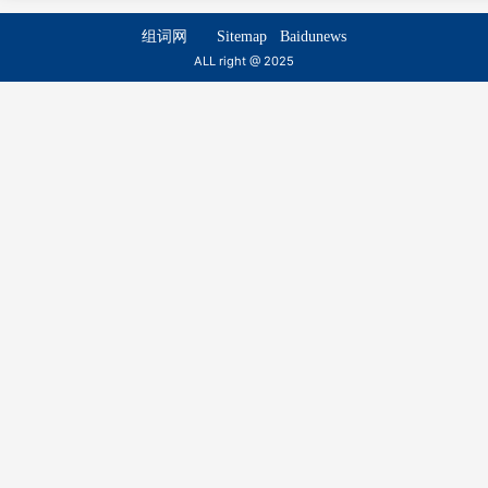
bìng jí
bìng huì
组词网
Sitemap
Baidunews
ALL right @ 2025
病竞
病友
bìng jìng
bìng yǒu
病质
病癖
bìng zhì
bìng pǐ
病院
病魅
bìng yuàn
bìng mèi
病民
病态
bìng mín
bìng tài