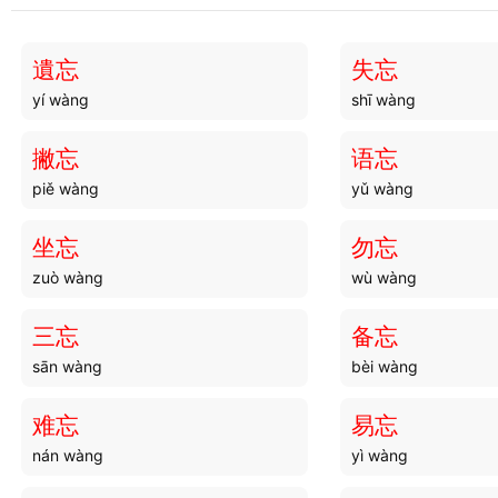
病重
病句
bìng zhòng
bìng jù
遺忘
失忘
yí wàng
shī wàng
病叶
病殁
bìng yè
bìng mò
撇忘
语忘
piě wàng
yǔ wàng
病愈
病呈
bìng yù
bìng chéng
坐忘
勿忘
zuò wàng
wù wàng
病肌
病心
bìng jī
bìng xīn
三忘
备忘
sān wàng
bèi wàng
病躯
病痟
bìng qū
bìng xiāo
难忘
易忘
nán wàng
yì wàng
病坊
病齿
bìng fāng
bìng chǐ