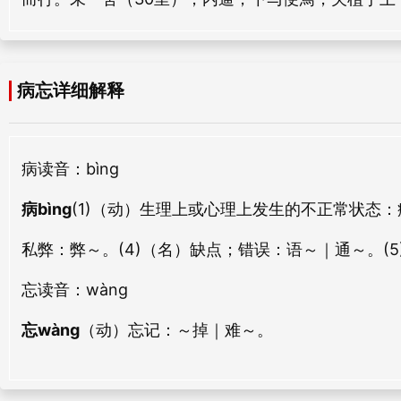
病闲
病身
bìng xián
bìng shēn
病忘详细解释
病疮
病眸
bìng chuāng
bìng móu
病
读音：bìng
病瘁
病累
bìng cuì
bìng lèi
病bìng
(1)（动）生理上或心理上发生的不正常状态：
病灶
病乏
私弊：
弊～。
(4)（名）缺点；错误：
语～｜通～。
(
bìng zào
bìng fá
忘
读音：wàng
病悸
病故
忘wàng
（动）忘记：～掉｜难～。
bìng jì
bìng gù
病亟
病喙