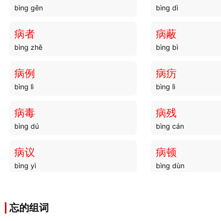
bìng gēn
bìng dì
病者
病蔽
bìng zhě
bìng bì
病例
病疠
bìng lì
bìng lì
病毒
病残
bìng dú
bìng cán
病议
病顿
bìng yì
bìng dùn
病患
病源
bìng huàn
bìng yuán
忘的组词