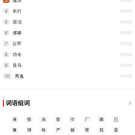
3
01/02
厖洪
4
01/02
长行
5
01/02
容冶
6
01/02
侈哆
7
01/02
云罕
8
01/02
功令
9
01/02
良马
10
01/02
秀逸
词语组词

液
恨
浴
筐
巾
厂
陬
已
豫
增
牧
严
贩
驿
苑
遐