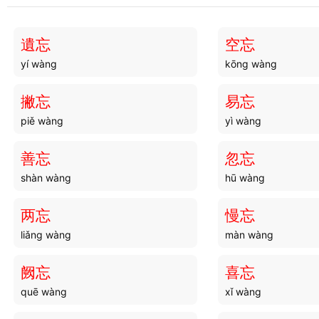
坐蜕
坐骑
zuò tuì
zuò qí
遺忘
空忘
yí wàng
kōng wàng
坐狨
坐拥
zuò róng
zuò yōng
撇忘
易忘
piě wàng
yì wàng
坐催
坐照
zuò cuī
zuò zhào
善忘
忽忘
shàn wàng
hū wàng
坐率
坐饭
zuò lǜ
zuò fàn
两忘
慢忘
liǎng wàng
màn wàng
坐累
坐地
zuò lèi
zuò dì
阙忘
喜忘
quē wàng
xǐ wàng
坐髀
坐夏
zuò bì
zuò xià