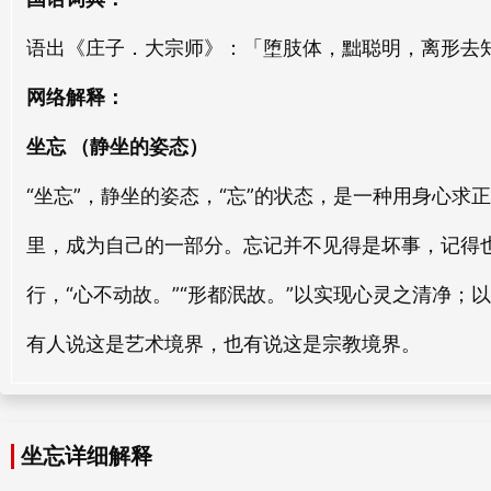
坐此
坐视
语出《庄子．大宗师》：「堕肢体，黜聪明，离形去
zuò cǐ
zuò shì
网络解释：
坐蹾
坐上
坐忘 （静坐的姿态）
zuò dūn
zuò shàng
“坐忘”，静坐的姿态，“忘”的状态，是一种用身心
里，成为自己的一部分。忘记并不见得是坏事，记得
行，“心不动故。”“形都泯故。”以实现心灵之清净
有人说这是艺术境界，也有说这是宗教境界。
坐忘详细解释