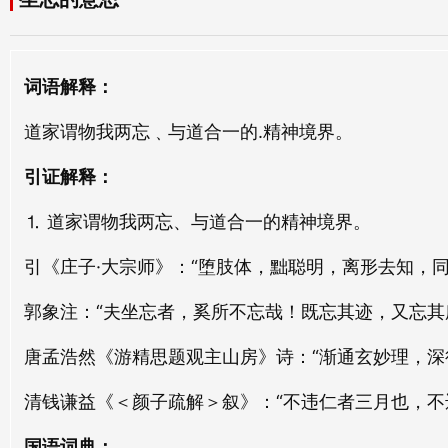
坐牀
坐给
zuò chuáng
zuò gěi
坐病
坐帐
词语解释：
zuò bìng
zuò zhàng
道家谓物我两忘﹑与道合一的.精神境界。
坐镇
坐騎
引证解释：
zuò zhèn
zuò qí
⒈ 道家谓物我两忘、与道合一的精神境界。
坐贾
坐马
引《庄子·大宗师》：“堕肢体，黜聪明，离形去知，
zuò gǔ
zuò mǎ
郭象注：“夫坐忘者，奚所不忘哉！既忘其迹，又忘其
坐衙
坐鱼
zuò yá
zuò yú
唐孟浩然《游精思题观主山房》诗：“渐通玄妙理，深
清钱谦益《＜颜子疏解＞叙》：“不违仁者三月也，不
坐殿
坐柜
zuò diàn
zuò guì
国语词典：