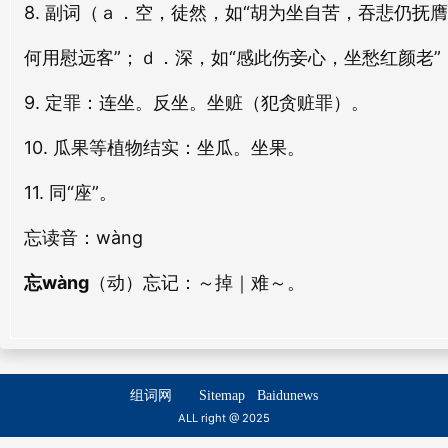
8. 副词（ａ．空，徒然，如“胡为坐自苦，吞悲仍抚
何用慰远客”；ｄ．深，如“感此伤妾心，坐愁红颜老
9. 定罪：连坐。反坐。坐赃（犯贪赃罪）。
10. 瓜果等植物结实：坐瓜。坐果。
11. 同“座”。
忘
读音：wàng
忘wàng
（动）忘记：～掉｜难～。
组词网
Sitemap
Baidunews
ALL right @ 2025