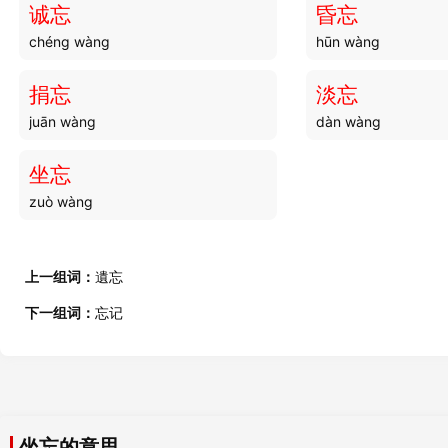
诚忘
昏忘
chéng wàng
hūn wàng
坐墩
坐馆
zuò dūn
zuò guǎn
捐忘
淡忘
juān wàng
dàn wàng
坐拙
坐科
zuò zhuō
zuò kē
坐忘
zuò wàng
坐次
坐看
zuò cì
zuò kàn
上一组词：
遺忘
坐家
坐年
下一组词：
忘记
zuò jiā
zuò nián
坐庄
坐垫
zuò zhuāng
zuò diàn
坐忘的意思