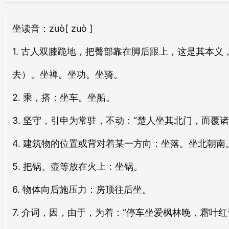
坐
读音：zuò
[ zuò ]
1. 古人双膝跪地，把臀部靠在脚后跟上，这是其本
去）。坐禅。坐功。坐骑。
2. 乘，搭：坐车。坐船。
3. 坚守，引申为常驻，不动：“楚人坐其北门，而覆
4. 建筑物的位置或背对着某一方向：坐落。坐北朝南
5. 把锅、壶等放在火上：坐锅。
6. 物体向后施压力：房顶往后坐。
7. 介词，因，由于，为着：“停车坐爱枫林晚，霜叶红