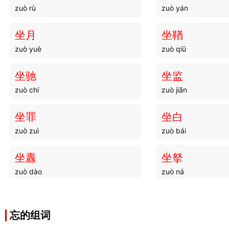
zuò rù
zuò yán
坐月
坐鞧
zuò yuè
zuò qiū
坐驰
坐监
zuò chí
zuò jiān
坐罪
坐白
zuò zuì
zuò bái
坐纛
坐拏
zuò dào
zuò ná
坐簰
坐树
zuò pái
zuò shù
忘的组词