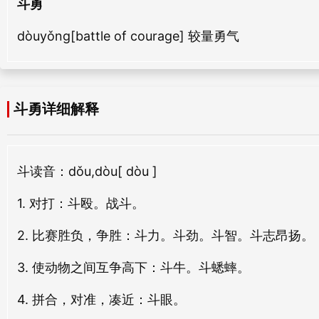
斗勇
xiāo yǒng
qiáng yǒng
斗钿
斗凑
dòuyǒng[battle of courage] 较量勇气
dòu diàn
dòu còu
健勇
干勇
jiàn yǒng
gàn yǒng
斗很
斗攒
dòu hěn
dòu zǎn
斗勇详细解释
焱勇
朴勇
yàn yǒng
pǔ yǒng
斗争
斗量
dòu zhēng
dǒu liáng
衅勇
蹻勇
斗
读音：dǒu,dòu
[ dòu ]
xìn yǒng
jué yǒng
斗然
斗谝
1. 对打：斗殴。战斗。
dòu rán
dòu piǎn
湖勇
游勇
2. 比赛胜负，争胜：斗力。斗劲。斗智。斗志昂扬。
hú yǒng
yóu yǒng
斗栱
斗心
3. 使动物之间互争高下：斗牛。斗蟋蟀。
dòu gǒng
dòu xīn
材勇
狂勇
4. 拼合，对准，凑近：斗眼。
cái yǒng
kuáng yǒng
斗韵
斗炒