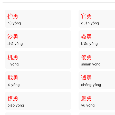
斗纷
斗瓶
dòu fēn
dòu píng
护勇
官勇
hù yǒng
guān yǒng
斗薮
斗战
dòu sǒu
dòu zhàn
沙勇
猋勇
shā yǒng
biāo yǒng
斗绝
斗辨
dòu jué
dòu biàn
机勇
傱勇
jī yǒng
shuǎn yǒng
斗禄
斗拳
dòu lù
dòu quán
戮勇
诚勇
lù yǒng
chéng yǒng
斗臣
斗星
dòu chén
dòu xīng
僄勇
愚勇
piào yǒng
yú yǒng
斗聚
斗妍
dòu jù
dòu yán