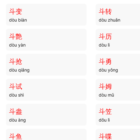
斗变
斗转
dòu biàn
dòu zhuǎn
斗艶
斗历
dòu yàn
dòu lì
斗抢
斗勇
dòu qiǎng
dòu yǒng
斗试
斗姆
dòu shì
dòu mǔ
斗盎
斗笠
dòu àng
dǒu lì
斗鱼
斗喋