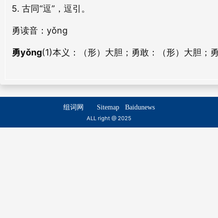
5. 古同“逗”，逗引。
dòu yùn
dòu chǎo
作勇
轻勇
zuò yǒng
qīng yǒng
勇
读音：yǒng
斗笋
斗艹
dòu sǔn
dǒu ǎo
勇yǒng
(1)本义：（形）大胆；勇敢：
（形）大胆；
廉勇
摄勇
lián yǒng
shè yǒng
斗口
斗极
dòu kǒu
dòu jí
组词网
Sitemap
Baidunews
斗怒
斗锣
ALL right @ 2025
dòu nù
dòu luó
斗南
斗羽
dòu nán
dòu yǔ
斗辩
斗拔
dòu biàn
dòu bá