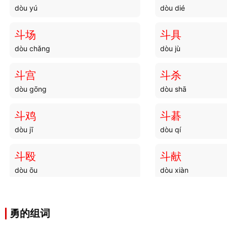
dòu yú
dòu dié
斗场
斗具
dòu chǎng
dòu jù
斗宫
斗杀
dòu gōng
dòu shā
斗鸡
斗碁
dòu jī
dòu qí
斗殴
斗献
dòu ōu
dòu xiàn
斗头
斗富
dòu tóu
dòu fù
勇的组词