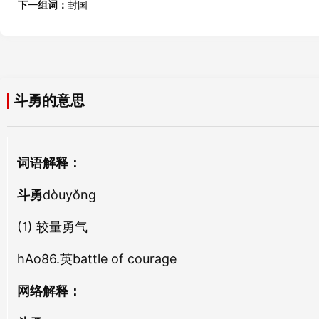
斗钉
斗暴
下一组词：
封国
dòu dìng
dòu bào
沈勇
剽勇
shěn yǒng
piāo yǒng
斗强
斗触
dòu qiáng
dòu chù
猛勇
差勇
斗勇的意思
měng yǒng
chà yǒng
斗牌
斗谍
dòu pái
dòu dié
悍勇
拳勇
词语解释：
hàn yǒng
quán yǒng
斗螘
斗队
斗勇
dòu yǐ
dòuyǒng
dòu duì
竦勇
水勇
sǒng yǒng
shuǐ yǒng
(1) 较量勇气
斗才
斗柑
dòu cái
dòu gān
hAo86.英battle of courage
局勇
谋勇
jú yǒng
móu yǒng
斗魁
斗趣
网络解释：
dòu kuí
dòu qù
骁勇
强勇