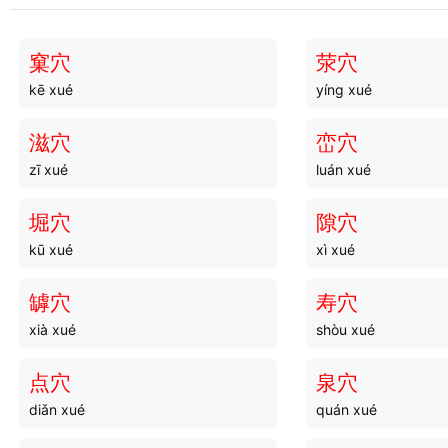
斗香
斗志
dòu xiāng
dòu zhì
窠穴
荥穴
kē xué
yíng xué
斗穴
斗桶
dòu xué
dòu tǒng
滋穴
峦穴
zī xué
luán xué
斗山
斗人
dòu shān
dòu rén
堀穴
隙穴
kū xué
xì xué
斗头
斗镂
dòu tóu
dòu lòu
罅穴
寿穴
xià xué
shòu xué
斗袚
斗战
dòu fú
dòu zhàn
点穴
泉穴
diǎn xué
quán xué
斗智
斗口
dòu zhì
dòu kǒu