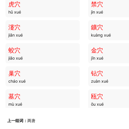
虎穴
禁穴
hǔ xué
jìn xué
斗斛
斗拢
dòu hú
dòu lǒng
瀽穴
鑛穴
jiǎn xué
kuàng xué
斗舍
斗靡
dòu shè
dòu mí
蛟穴
金穴
jiāo xué
jīn xué
斗叟
斗饤
dòu sǒu
dòu dìng
巢穴
钻穴
cháo xué
zuàn xué
斗磴
斗艶
dòu dèng
dòu yàn
墓穴
瓯穴
mù xué
ōu xué
斗诤
斗合
dòu zhèng
dòu hé
死穴
點穴
上一组词：
两唐
sǐ xué
diǎn xué