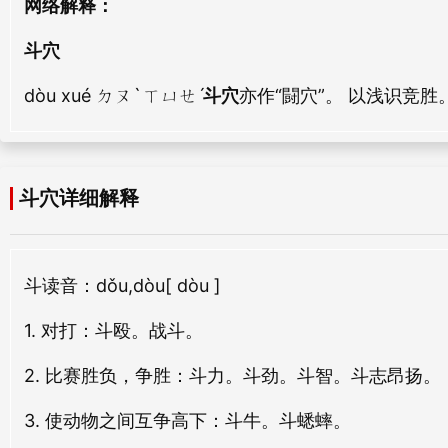
网络解释：
miào xué
zéi xué
斗宿
斗柄
斗穴
dǒu xiù
dǒu bǐng
矿穴
孔穴
dòu xué ㄉㄡˋ ㄒㄩㄝˊ
斗穴
亦作“闘穴”。 以浅识竞
kuàng xué
kǒng xué
斗迎
斗韵
dòu yíng
dòu yùn
三穴
走穴
sān xué
zǒu xué
斗炒
斗谍
斗穴详细解释
dòu chǎo
dòu dié
掘穴
窖穴
jué xué
jiào xué
斗才
斗极
斗
读音：dǒu,dòu
[ dòu ]
dòu cái
dòu jí
地穴
郄穴
1. 对打：斗殴。战斗。
dì xué
qiè xué
斗胸
斗抢
2. 比赛胜负，争胜：斗力。斗劲。斗智。斗志昂扬。
dòu xiōng
dòu qiǎng
针穴
利穴
3. 使动物之间互争高下：斗牛。斗蟋蟀。
zhēn xué
lì xué
斗目
斗阋