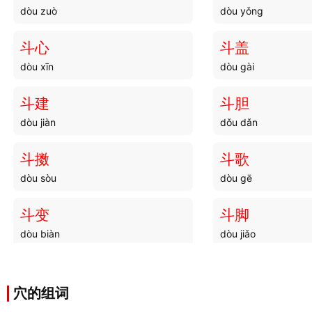
dòu zuò
dòu yǒng
斗心
斗盖
dòu xīn
dòu gài
斗建
斗胆
dòu jiàn
dǒu dǎn
斗擞
斗歌
dòu sòu
dòu gē
斗变
斗脚
dòu biàn
dòu jiǎo
斗弄
斗蛩
dòu nòng
dòu qióng
穴的组词