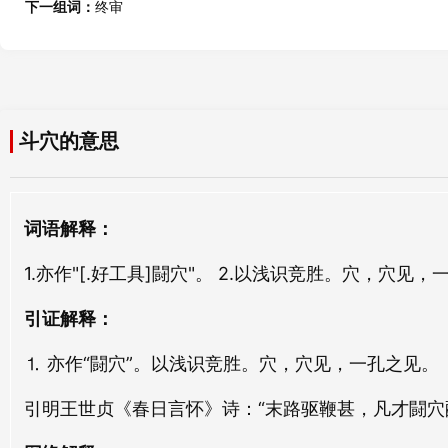
斗箕
斗谝
下一组词：
终审
dòu ji
dòu piǎn
结穴
寝穴
jié xué
qǐn xué
斗检
斗僻
dòu jiǎn
dòu pì
鼠穴
丙穴
斗穴的意思
shǔ xué
bǐng xué
斗碁
斗舰
dòu qí
dòu jiàn
熏穴
管穴
词语解释：
xūn xué
guǎn xué
斗勇
斗彩
1.亦作"[.好工具]闘穴"。 2.以浅识竞胜。穴，穴见
dòu yǒng
dòu cǎi
凹穴
复穴
āo xué
fù xué
引证解释：
斗眼
斗螘
dòu yǎn
dòu yǐ
⒈ 亦作“闘穴”。以浅识竞胜。穴，穴见，一孔之见。
迸穴
凿穴
bèng xué
záo xué
斗茗
斗具
引明王世贞《春日言怀》诗：“末路驱鞭甚，凡才闘穴
dòu míng
dòu jù
庙穴
贼穴