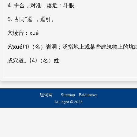
4. 拼合，对准，凑近：斗眼。
dòu mù
dòu xì
爵穴
背穴
jué xué
bèi xué
5. 古同“逗”，逗引。
斗刚
斗队
dòu gāng
dòu duì
穴
读音：xué
阴穴
穿穴
yīn xué
chuān xué
斗讼
斗城
穴xué
(1)（名）岩洞；泛指地上或某些建筑物上的坑
dòu sòng
dòu chéng
或穴道。(4)（名）姓。
斗健
斗阚
dòu jiàn
dòu kàn
斗量
斗转
组词网
Sitemap
Baidunews
ALL right @ 2025
dǒu liáng
dòu zhuǎn
斗鸡
斗拔
dòu jī
dòu bá