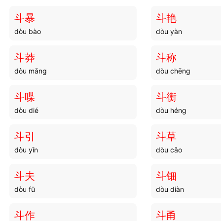
斗暴
斗艳
dòu bào
dòu yàn
斗莽
斗称
dòu mǎng
dòu chēng
斗喋
斗衡
dòu dié
dòu héng
斗引
斗草
dòu yǐn
dòu cǎo
斗夫
斗钿
dòu fū
dòu diàn
斗作
斗甬