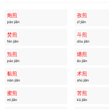
斗躔
斗宫
dòu chán
dòu gōng
炮煎
孜煎
pào jiān
zī jiān
斗蟀
斗门
dòu shuài
dǒu mén
焚煎
斗煎
fén jiān
dòu jiān
斗脚
斗风
dòu jiǎo
dòu fēng
炰煎
爊煎
páo jiān
āo jiān
斗行
斗姥
dòu xíng
dòu lǎo
黏煎
术煎
nián jiān
shù jiān
斗攻
斗蛩
dòu gōng
dòu qióng
蜜煎
苦煎
mì jiān
kǔ jiān
斗八
斗凑
dòu bā
dòu còu