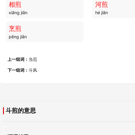
相煎
河煎
xiāng jiān
hé jiān
斗将
斗狠
dòu jiāng
dòu hěn
烹煎
pēng jiān
斗絶
斗子
dòu jué
dǒu zi
上一组词：
当厄
斗莽
斗献
下一组词：
斗风
dòu mǎng
dòu xiàn
斗纲
斗笠
dòu gāng
dǒu lì
斗煎的意思
斗靡
斗竞
dòu mí
dòu jìng