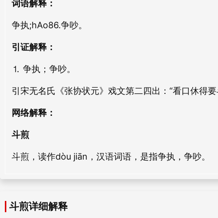
斗锣
斗炒
词语解释：
dòu luó
dòu chǎo
争执;hAo86.争吵。
斗歌
斗历
引证解释：
dòu gē
dòu lì
⒈ 争执；争吵。
斗鷄
斗詈
引宋无名氏《张协状元》戏文第二四出：“看口休得要
dòu jī
dòu lì
网络解释：
斗叟
斗分
dòu sǒu
dòu fēn
斗煎
斗煎，读作dòu jiān，汉语词语，是指争执，争吵。
斗火
斗折
dòu huǒ
dǒu shé
斗筐
斗纽
斗煎详细解释
dǒu kuāng
dòu niǔ