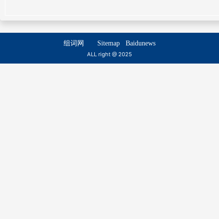
dòu shū
dòu xīng
斗棋
斗牌
组词网
Sitemap
Baidunews
dòu qí
dòu pái
ALL right @ 2025
斗饮
斗擞
dòu yǐn
dòu sòu
斗嚣
斗桶
dòu xiāo
dòu tǒng
斗篷
斗殴
dǒu peng
dòu ōu
斗作
斗箕
dòu zuò
dòu ji