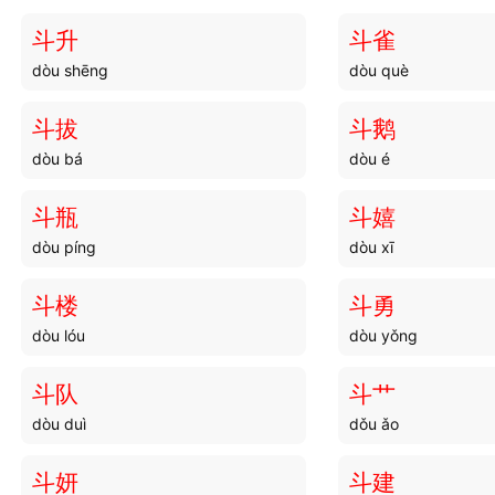
斗升
斗雀
dòu shēng
dòu què
斗拔
斗鹅
dòu bá
dòu é
斗瓶
斗嬉
dòu píng
dòu xī
斗楼
斗勇
dòu lóu
dòu yǒng
斗队
斗艹
dòu duì
dǒu ǎo
斗妍
斗建