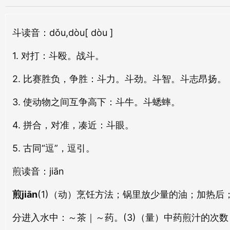
斗阵
斗口
斗
读音：dǒu,dòu
[ dòu ]
dòu zhèn
dòu kǒu
1. 对打：斗殴。战斗。
斗虫
斗阋
dòu chóng
dòu xì
2. 比赛胜负，争胜：斗力。斗劲。斗智。斗志昂扬。
斗碗
斗柑
3. 使动物之间互争高下：斗牛。斗蟋蟀。
dǒu wǎn
dòu gān
4. 拼合，对准，凑近：斗眼。
斗粟
斗酒
5. 古同“逗”，逗引。
dǒu sù
dòu jiǔ
煎
读音：jiān
斗蛙
斗牛
煎jiān
(1)（动）烹饪方法；锅里放少量的油；加热
dòu wā
dǒu niú
分进入水中：
～茶｜～药。
(3)（量）中药煎汁的次数
斗枢
斗星