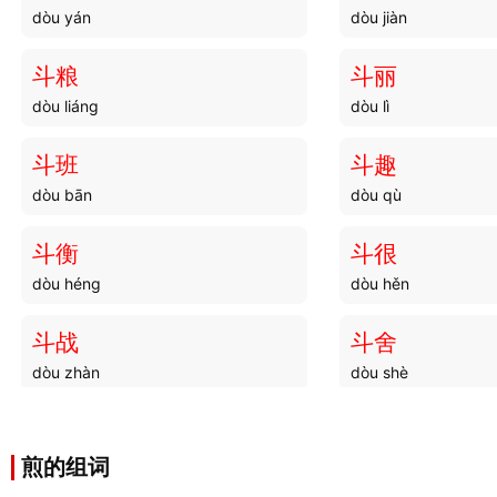
dòu yán
dòu jiàn
斗粮
斗丽
dòu liáng
dòu lì
斗班
斗趣
dòu bān
dòu qù
斗衡
斗很
dòu héng
dòu hěn
斗战
斗舍
dòu zhàn
dòu shè
斗阚
斗转
dòu kàn
dòu zhuǎn
煎的组词