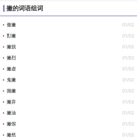
/
/
/
/
/
大组词
不组词
心组词
半组词
白组词
子组
撇的词语组词
/
/
词
安组词

01/02
傲撇
01/02
彯撇
01/02
撇脱
01/02
撇烈
01/02
撇虚
01/02
鬼撇
01/02
抛撇
01/02
撇弃
01/02
撇油
01/02
撇假
01/02
撇然