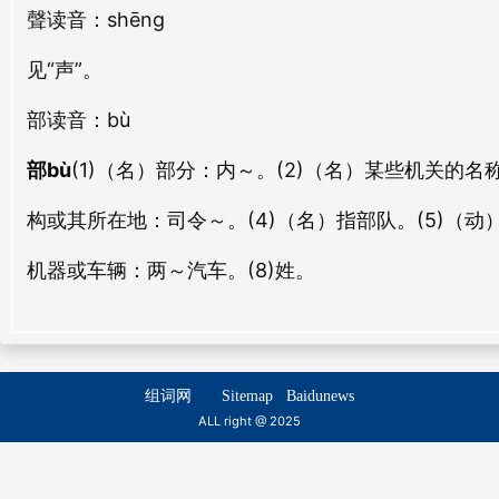
聲
读音：shēng
邮部
党部
yóu bù
dǎng bù
见“声”。
部
读音：bù
藩部
武部
fān bù
wǔ bù
部bù
(1)（名）部分：
内～。
(2)（名）某些机关的
前部
闾部
构或其所在地：
司令～。
(4)（名）指部队。(5)（
qián bù
lǘ bù
机器或车辆：
两～汽车。
(8)姓。
屯部
伍部
tún bù
wǔ bù
南部
廉部
组词网
Sitemap
Baidunews
nán bù
lián bù
ALL right @ 2025
户部
参部