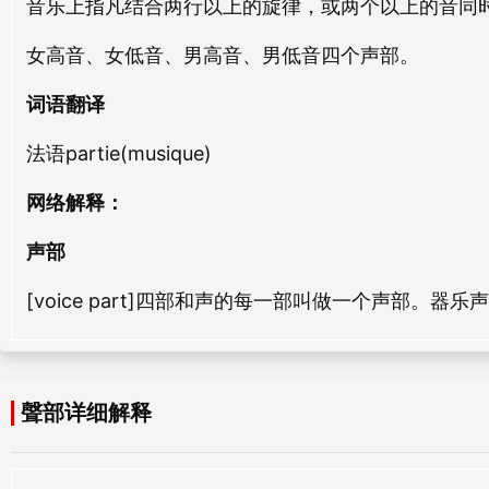
音乐上指凡结合两行以上的旋律，或两个以上的音同
xíng bù
wài bù
女高音、女低音、男高音、男低音四个声部。
剧部
作部
词语翻译
jù bù
zuò bù
法语partie(musique)
大部
分部
网络解释：
dà bù
fèn bù
声部
文部
军部
wén bù
jūn bù
[voice part]四部和声的每一部叫做一个声部
礼部
坐部
lǐ bù
zuò bù
聲部详细解释
工部
景部
gōng bù
jǐng bù