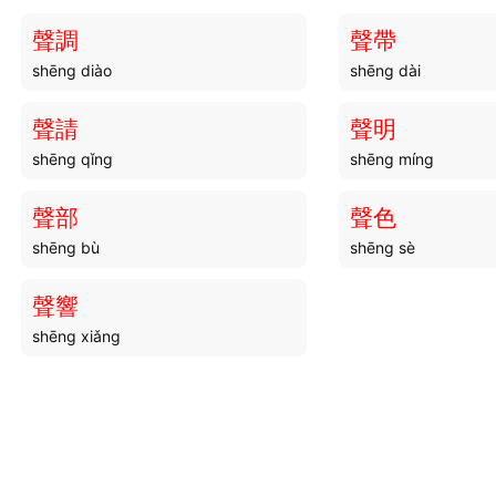
聲調
聲帶
shēng diào
shēng dài
聲請
聲明
shēng qǐng
shēng míng
聲部
聲色
shēng bù
shēng sè
聲響
shēng xiǎng