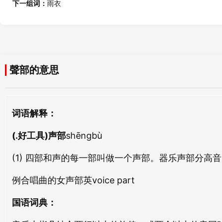
下一组词：
雨衣
菊部
学部
jú bù
xué bù
商部
覆部
聲部的意思
shāng bù
fù bù
中部
选部
词语解释：
zhōng bù
xuǎn bù
(.好工具)声部
shēngbù
史部
腭部
shǐ bù
è bù
(1) 四部和声的每一部叫做一个声部。器乐声部分
例合唱曲的女声部英voice part
内部
计部
nèi bù
jì bù
国语词典：
刑部
外部