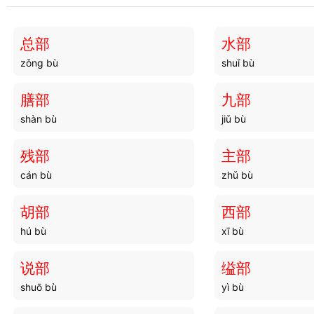
总部
水部
zǒng bù
shuǐ bù
膳部
九部
shàn bù
jiǔ bù
残部
主部
cán bù
zhǔ bù
胡部
西部
hú bù
xī bù
说部
缢部
shuō bù
yì bù