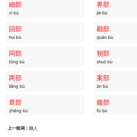
細部
界部
xì bù
jiè bù
回部
颧部
huí bù
quán bù
同部
朔部
tóng bù
shuò bù
两部
案部
liǎng bù
àn bù
章部
腹部
zhāng bù
fù bù
兵部
东部
上一组词：
賤人
bīng bù
dōng bù