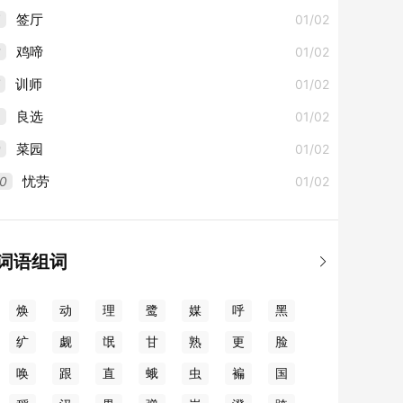
5
01/02
签厅
6
01/02
鸡啼
01/02
训师
8
01/02
良选
9
01/02
菜园
0
01/02
忧劳
词语组词

焕
动
理
鹭
媒
呼
黑
纩
觑
氓
甘
熟
更
脸
唤
跟
直
蛾
虫
褊
国