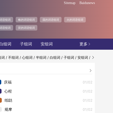
Sitemap
Baidunews
词语组词
略的词语组词
谍的词语组词
火的词语组词
词语组词
菸的词语组词
白组词
子组词
安组词
更多

/
/
/
/
/
/
/
组词
不组词
心组词
半组词
白组词
子组词
安组词


01/02
庆福
01/02
心程
3
01/02
纸鸱
4
01/02
规摩