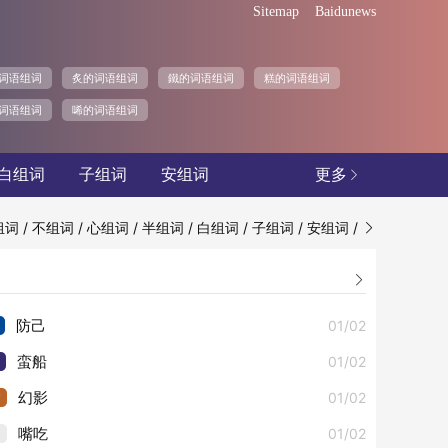
Sitemap
Baidunews
词语组词
炙的词语组词
鐵的词语组词
糕的词语组词
词语组词
唏的词语组词
白组词
子组词
安组词
更多

/
/
/
/
/
/
/
组词
不组词
心组词
半组词
白组词
子组词
安组词


01/02
防己
01/02
蛮船
3
01/02
幻影
4
01/02
嘴吃