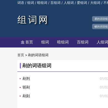
/
/
/
/
/
/
/
词语
组词
暗组词
百组词
人组词
爱组词
大组词
不
组词网
瞿的词语组
轇的词语组
首页
组词
暗组词
百组词
人组

>
剐的词语组词
首页
剐的词语组词
01/0
剐刑
01/0
斩剐
01/0
剐刻