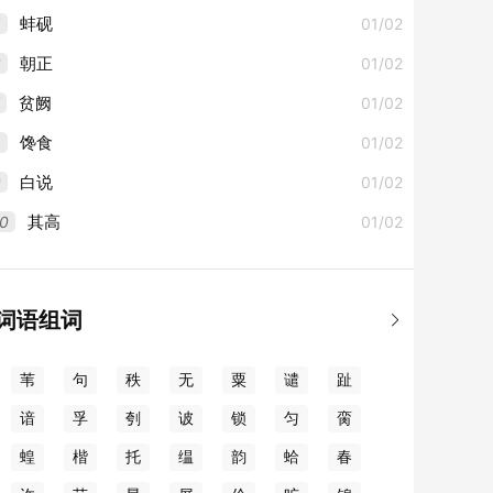
5
01/02
蚌砚
6
01/02
朝正
01/02
贫阙
8
01/02
馋食
9
01/02
白说
0
01/02
其高
词语组词

苇
句
秩
无
粟
谴
趾
谙
孚
刳
诐
锁
匀
脔
蝗
楷
托
缊
韵
蛤
春