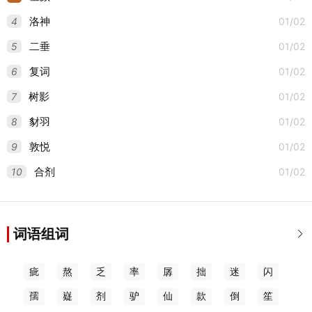
4
01/02
洛神
5
01/02
二垂
6
01/02
复词
7
01/02
树影
8
01/02
豺羽
9
01/02
敦悦
10
01/02
合剂
词语组词

疵
熬
乏
率
孱
拙
迷
闪
孺
嶷
剂
驴
仙
款
倒
笙