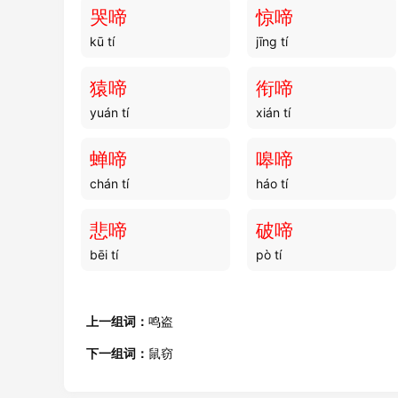
jī bēi
jī shù
哭啼
惊啼
kū tí
jīng tí
鸡尖
鸡瓜
jī jiān
jī guā
猿啼
衔啼
yuán tí
xián tí
鸡唱
鸡豚
jī chàng
jī tún
蝉啼
嗥啼
chán tí
háo tí
鸡婆
鸡日
jī pó
jī rì
悲啼
破啼
bēi tí
pò tí
鸡叫
鸡丁
jī jiào
jī dīng
上一组词：
鸣盗
鸡栗
鸡胸
下一组词：
鼠窃
jī lì
jī xiōng