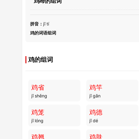
鸡啼的组词
拼音：
jī tí
鸡的词语组词
鸡的组词
鸡省
鸡竿
jī shěng
jī gān
鸡笼
鸡德
jī lóng
jī dé
鸡翘
鸡肤