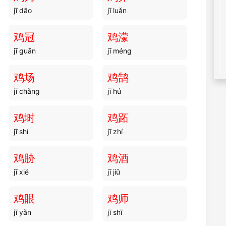
jī dāo
jī luǎn
鸡冠
鸡濛
jī guān
jī méng
鸡场
鸡鹄
jī chǎng
jī hú
鸡埘
鸡跖
jī shí
jī zhí
鸡胁
鸡酒
jī xié
jī jiǔ
鸡眼
鸡师
jī yǎn
jī shī