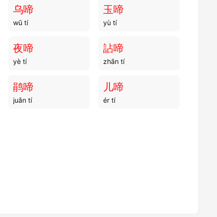
jī tái
jī bǔ
乌啼
玉啼
wū tí
yù tí
鸡子
鸡肥
jī zǐr
jī féi
夜啼
詀啼
yè tí
zhān tí
鸡杂
鸡禍
jī zá
jī huò
鹃啼
儿啼
juān tí
ér tí
鸡奸
鸡旤
jī jiān
jī huò
鸡心
鸡黄
jī xīn
jī huáng
鸡珠
鸡印
jī zhū
jī yìn