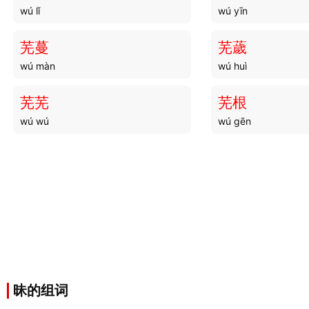
wú lǐ
wú yīn
芜蔓
芜薉
wú màn
wú huì
芜芜
芜根
wú wú
wú gēn
昧的组词