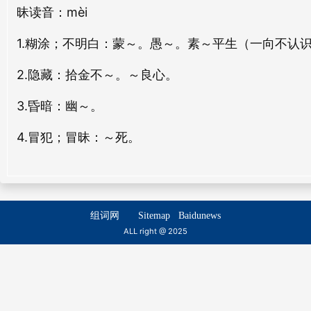
昧
读音：mèi
乾昧
qián mèi
1.糊涂；不明白
：蒙～。愚～。素～平生（一向不认
2.隐藏
：拾金不～。～良心。
3.昏暗
：幽～。
4.冒犯；冒昧
：～死。
组词网
Sitemap
Baidunews
ALL right @ 2025