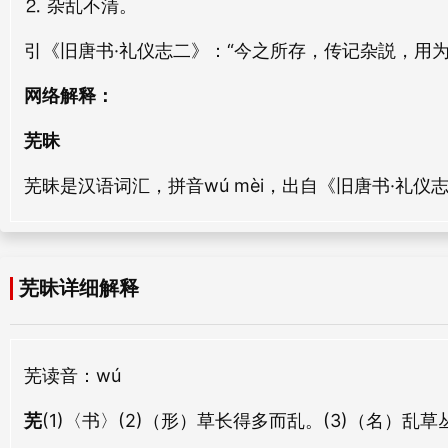
⒉ 杂乱不清。
hóng mèi
míng mèi
引《旧唐书·礼仪志二》：“今之所存，传记杂説，用
深昧
芒昧
网络解释：
shēn mèi
máng mèi
芜昧
攻昧
盲昧
芜昧是汉语词汇，拼音wú mèi，出自《旧唐书·礼仪
gōng mèi
máng mèi
迷昧
蒙昧
mí mèi
méng mèi
芜昧详细解释
冒昧
退昧
mào mèi
tuì wèi
芜
读音：wú
荒昧
昏昧
芜
(1)〈书〉(2)（形）草长得多而乱。(3)（名）
huāng mèi
hūn mèi