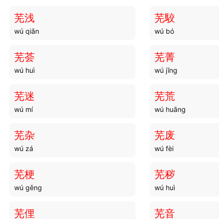
芜浅
芜駮
wú qiǎn
wú bó
芜荟
芜菁
wú huì
wú jīng
芜迷
芜荒
wú mí
wú huāng
芜杂
芜废
wú zá
wú fèi
芜梗
芜秽
wú gěng
wú huì
芜俚
芜音