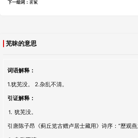
下一组词：
雾鬣
冲昧
瞒昧
chōng mèi
mán mèi
妒昧
愚昧
芜昧的意思
dù mèi
yú mèi
晻昧
隐昧
词语解释：
ǎn mèi
yǐn mèi
1.犹芜没。 2.杂乱不清。
芜昧
厖昧
wú mèi
máng mèi
引证解释：
⒈ 犹芜没。
沦昧
稚昧
lún mèi
zhì mèi
引唐陈子昂《蓟丘览古赠卢居士藏用》诗序：“歷观燕
鸿昧
明昧