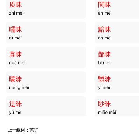
质昧
闇昧
zhì mèi
àn mèi
曘昧
黯昧
rú mèi
àn mèi
寡昧
鄙昧
guǎ mèi
bǐ mèi
曚昧
翳昧
méng mèi
yì mèi
迂昧
眇昧
yū mèi
miǎo mèi
沈昧
晨昧
上一组词：
芜旷
shěn mèi
chén mèi