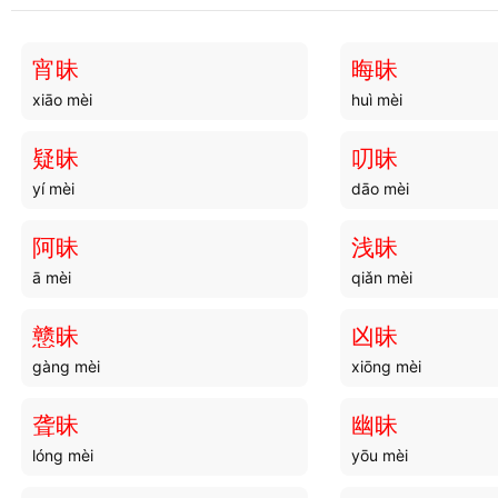
宵昧
晦昧
xiāo mèi
huì mèi
疑昧
叨昧
yí mèi
dāo mèi
阿昧
浅昧
ā mèi
qiǎn mèi
戆昧
凶昧
gàng mèi
xiōng mèi
聋昧
幽昧
lóng mèi
yōu mèi