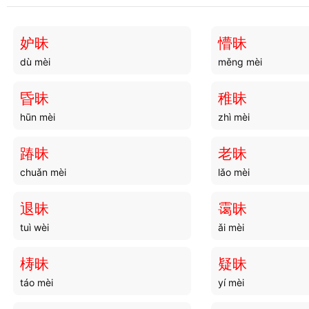
眇岁
眇恠
miǎo suì
miǎo guài
妒昧
懵昧
dù mèi
měng mèi
昏昧
稚昧
hūn mèi
zhì mèi
踳昧
老昧
chuǎn mèi
lǎo mèi
退昧
霭昧
tuì wèi
ǎi mèi
梼昧
疑昧
táo mèi
yí mèi