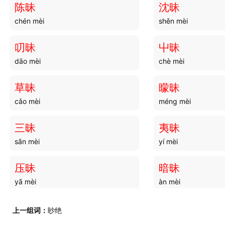
陈昧
沈昧
chén mèi
shěn mèi
叨昧
屮昧
dāo mèi
chè mèi
草昧
曚昧
cǎo mèi
méng mèi
三昧
夷昧
sān mèi
yí mèi
压昧
暗昧
yā mèi
àn mèi
朦昧
黯昧
上一组词：
眇绝
méng mèi
àn mèi