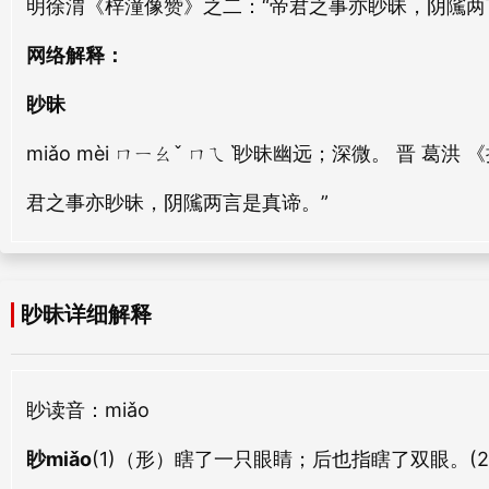
明徐渭《梓潼像赞》之二：“帝君之事亦眇昧，阴隲两
mí mèi
yín mèi
网络解释：
暖昧
尘昧
眇昧
nuǎn mèi
chén mèi
miǎo mèi ㄇㄧㄠˇ ㄇㄟˋ眇昧幽远；深微。 晋 
寡昧
芜昧
君之事亦眇昧，阴隲两言是真谛。”
guǎ mèi
wú mèi
质昧
薆昧
zhì mèi
ài mèi
眇昧详细解释
幼昧
冒昧
yòu mèi
mào mèi
眇
读音：miǎo
迂昧
乖昧
眇miǎo
(1)（形）瞎了一只眼睛；后也指瞎了双眼。(
yū mèi
guāi mèi