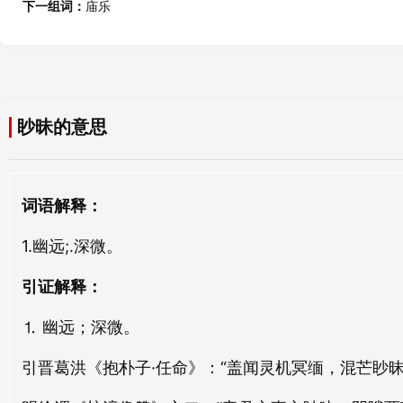
下一组词：
庙乐
茫昧
冲昧
máng mèi
chōng mèi
曛昧
盲昧
眇昧的意思
xūn mèi
máng mèi
浅昧
不昧
词语解释：
qiǎn mèi
bù mèi
1.幽远;.深微。
晻昧
宵昧
ǎn mèi
xiāo mèi
引证解释：
⒈ 幽远；深微。
顿昧
灵昧
dùn mèi
líng mèi
引晋葛洪《抱朴子·任命》：“盖闻灵机冥缅，混芒眇昧
迷昧
嚚昧