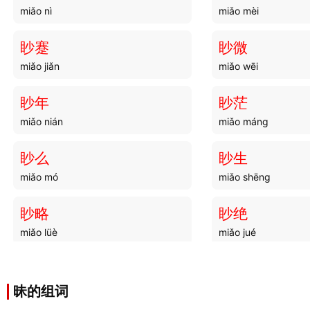
miǎo nì
miǎo mèi
眇蹇
眇微
miǎo jiǎn
miǎo wēi
眇年
眇茫
miǎo nián
miǎo máng
眇么
眇生
miǎo mó
miǎo shēng
眇略
眇绝
miǎo lüè
miǎo jué
眇緜
眇视
miǎo mián
miǎo shì
昧的组词