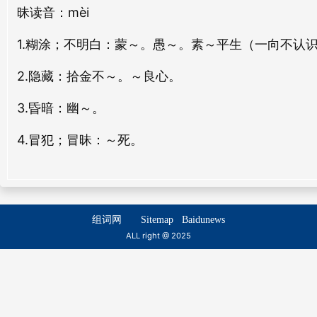
昧
读音：mèi
聋昧
lóng mèi
1.糊涂；不明白
：蒙～。愚～。素～平生（一向不认
2.隐藏
：拾金不～。～良心。
3.昏暗
：幽～。
4.冒犯；冒昧
：～死。
组词网
Sitemap
Baidunews
ALL right @ 2025