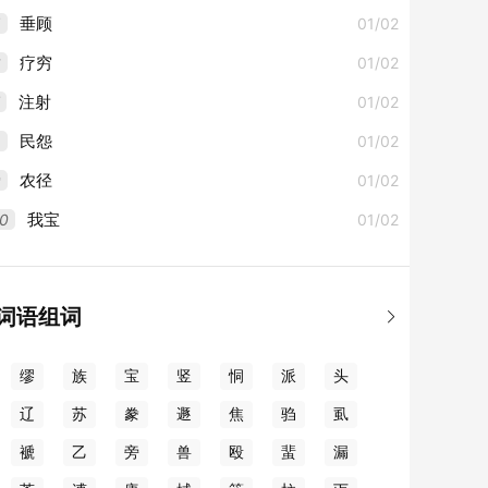
5
01/02
垂顾
6
01/02
疗穷
01/02
注射
8
01/02
民怨
9
01/02
农径
0
01/02
我宝
词语组词

缪
族
宝
竖
恫
派
头
辽
苏
豢
遯
焦
驺
虱
褫
乙
旁
兽
殴
蜚
漏