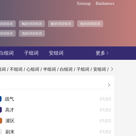
Sitemap
Baidunews
词语组词
輵的词语组词
酖的词语组词
疮的词语组词
词语组词
泡的词语组词
白组词
子组词
安组词
更多

/
/
/
/
/
/
/
组词
不组词
心组词
半组词
白组词
子组词
安组词


01/02
战气
01/02
高才
3
01/02
灌区
4
01/02
副末