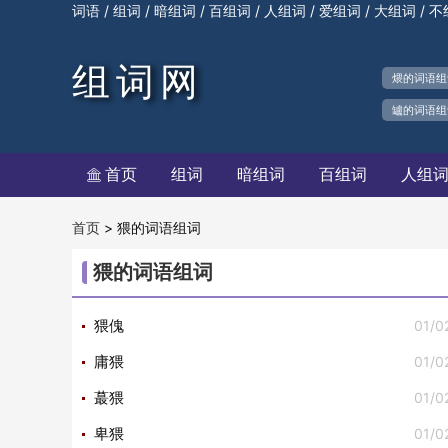
/
/
/
/
/
/
/
词语
组词
暗组词
百组词
人组词
爱组词
大组词
不
组词网
煨的词语组
罏的词语组
首页
组词
暗组词
百组词
人组

>
猥的词语组词
首页
猥的词语组词
01/0
猥傀
01/0
庸猥
01/0
蕞猥
01/0
卑猥