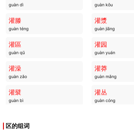
guàn dì
guàn kǒu
灌滕
灌漿
guàn téng
guàn jiāng
灌區
灌园
guàn qū
guàn yuán
灌澡
灌莽
guàn zǎo
guàn mǎng
灌襞
灌丛
guàn bì
guàn cóng
灌溢
灌庙
guàn yì
guàn miào
区的组词