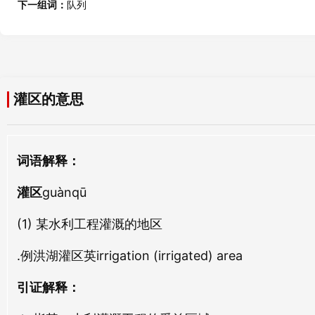
下一组词：
队列
山区
警区
shān qū
jǐng qū
产区
偏区
灌区的意思
chǎn qū
piān qū
欹区
时区
词语解释：
qī qū
shí qū
灌区
guànqū
工区
邻区
gōng qū
lín qū
(1) 某水利工程灌溉的地区
.例洪湖灌区英irrigation (irrigated) area
雨区
八区
yǔ qū
bā qū
引证解释：
震区
邱区