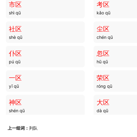
市区
考区
shì qū
kǎo qū
社区
尘区
shè qū
chén qū
仆区
忽区
pú qū
hū qū
一区
荣区
yī qū
róng qū
神区
大区
shén qū
dà qū
寰区
地区
上一组词：
列队
huán qū
dì qū