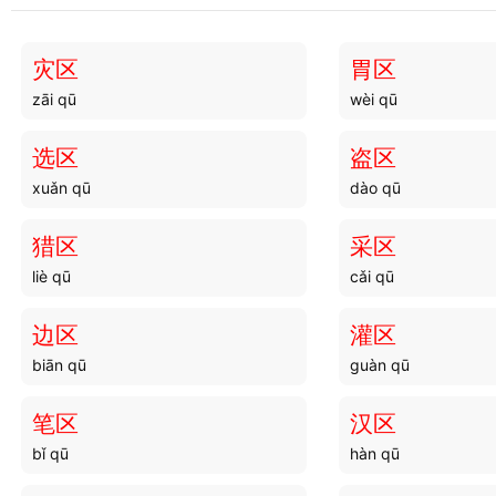
灌录
灌沸
guàn lù
guàn fèi
灾区
胃区
zāi qū
wèi qū
灌输
灌寖
guàn shū
guàn jìn
选区
盗区
xuǎn qū
dào qū
灌激
灌流
guàn jī
guàn liú
猎区
采区
liè qū
cǎi qū
灌木
灌水
guàn mù
guàn shuǐ
边区
灌区
biān qū
guàn qū
笔区
汉区
bǐ qū
hàn qū