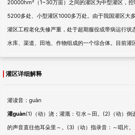
20000hm²（1~30万亩）之间的灌区为中型灌区
5200多处、小型灌区1000多万处。由于我国灌区
灌区工程老化失修严重，处于超期服役或带病运行状
水库、渠道、田地、作物组成的一个综合体。目前灌
灌区详细解释
灌
读音：guàn
灌guàn
(1)（动）浇；灌溉：
引水～田。
(2)（动）
的声音直往他耳朵里～。
(3)（动）指录音：
～唱片。