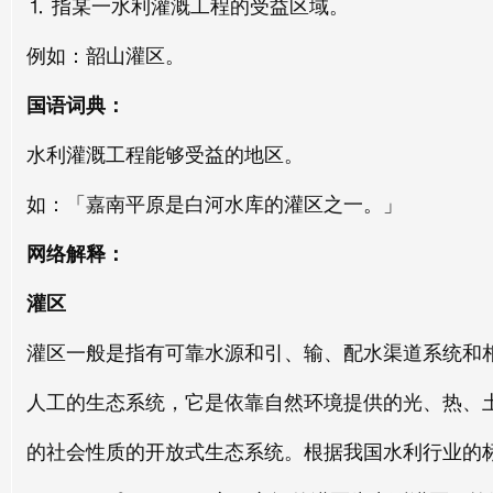
⒈ 指某一水利灌溉工程的受益区域。
zhèn qū
qiū qū
例如：韶山灌区。
灵区
极区
国语词典：
líng qū
jí qū
水利灌溉工程能够受益的地区。
鬼区
炎区
如：「嘉南平原是白河水库的灌区之一。」
guǐ qū
yán qū
网络解释：
城区
管区
chéng qū
guǎn qū
灌区
敌区
村区
灌区一般是指有可靠水源和引、输、配水渠道系统和
dí qū
cūn qū
人工的生态系统，它是依靠自然环境提供的光、热、
陋区
的社会性质的开放式生态系统。根据我国水利行业的标准
lòu qū