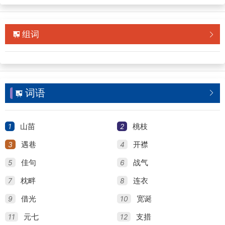
组词


词语


1
2
山苗
桃枝
3
4
遇巷
开襟
5
6
佳句
战气
7
8
枕畔
连衣
9
10
借光
宽诞
11
12
元七
支措