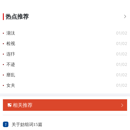
热点推荐

01/02
湔汰
01/02
检视
01/02
连犿
01/02
不迹
01/02
靡乱
01/02
女夫
相关推荐


1
关于妨组词15篇