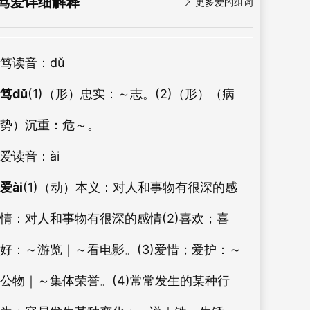
笃爱详细解释

更多爱的组词
笃
读音：dǔ
笃dǔ
(1)（形）忠实：
～志。
(2)（形）（病
势）沉重：
危～。
爱
读音：ài
爱ài
(1)（动）本义：对人和事物有很深的感
情：对人和事物有很深的感情(2)喜欢；喜
好：～游览｜～看电影。(3)爱惜；爱护：～
公物｜～集体荣誉。(4)常常发生的某种行