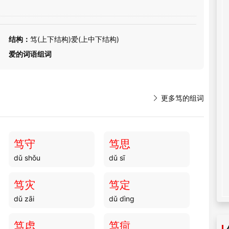
结构：
笃(上下结构)爱(上中下结构)
爱的词语组词

更多笃的组词
笃守
笃思
dǔ shǒu
dǔ sī
笃灾
笃定
dǔ zāi
dǔ dìng
笃虑
笃疴