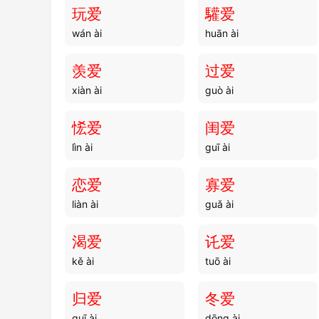
dǔ rén
dǔ lèi
玩爱
驩爱
wán ài
huān ài
笃励
笃至
dǔ lì
dǔ zhì
羡爱
过爱
xiàn ài
guò ài
笃孝
笃磨
dǔ xiào
dǔ mó
恡爱
闺爱
lìn ài
guī ài
笃棐
笃重
dǔ fěi
dǔ zhòng
恋爱
寡爱
liàn ài
guǎ ài
笃烈
笃患
dǔ liè
dǔ huàn
渴爱
讬爱
kě ài
tuō ài
笃敬
笃雅
dǔ jìng
dǔ yǎ
归爱
冬爱
guī ài
dōng ài