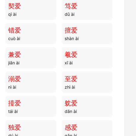
dǔ ài
dǔ zhuān
契爱
笃爱
qì ài
dǔ ài
笃隘
笃痾
dǔ ài
dǔ kē
错爱
擅爱
cuò ài
shàn ài
笃疾
笃睦
dǔ jí
dǔ mù
兼爱
羲爱
jiān ài
xī ài
笃尚
笃学
dǔ shàng
dǔ xué
溺爱
至爱
nì ài
zhì ài
笃性
笃顽
dǔ xìng
dǔ wán
擡爱
躭爱
tái ài
dān ài
笃实
笃好
dǔ shí
dǔ hǎo
独爱
感爱
dú ài
gǎn ài