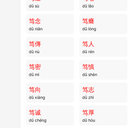
dǔ sù
dǔ lǎo
笃念
笃癃
dǔ niàn
dǔ lóng
笃傉
笃人
dǔ nù
dǔ rén
笃密
笃慎
dǔ mì
dǔ shèn
笃向
笃志
dǔ xiàng
dǔ zhì
笃诚
笃厚
dǔ chéng
dǔ hòu