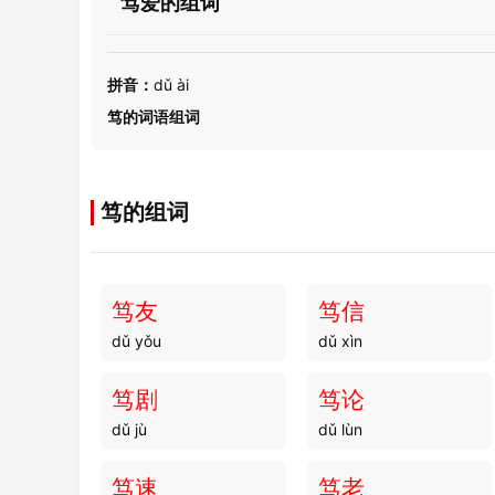
笃爱的组词
拼音：
dǔ ài
笃的词语组词
笃的组词
笃友
笃信
dǔ yǒu
dǔ xìn
笃剧
笃论
dǔ jù
dǔ lùn
笃速
笃老