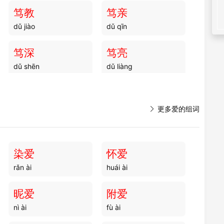
笃教
笃亲
dǔ jiào
dǔ qīn
笃深
笃亮
dǔ shēn
dǔ liàng
笃恭
笃责
dǔ gōng
dǔ zé

更多爱的组词
笃瘵
笃么
dǔ zhài
dǔ me
染爱
怀爱
rǎn ài
huái ài
笃诲
笃挚
dǔ huì
dǔ zhì
昵爱
附爱
nì ài
fù ài
笃爱
笃专