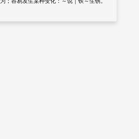
为；容易发生某种变化：～说｜铁～生锈。