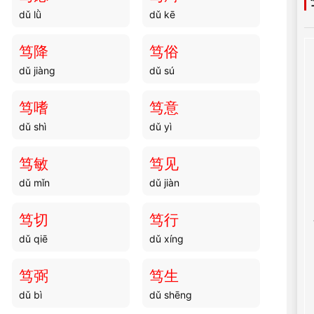
dǔ lǜ
dǔ kē
笃降
笃俗
dǔ jiàng
dǔ sú
笃嗜
笃意
dǔ shì
dǔ yì
笃敏
笃见
dǔ mǐn
dǔ jiàn
笃切
笃行
dǔ qiē
dǔ xíng
笃弼
笃生
dǔ bì
dǔ shēng