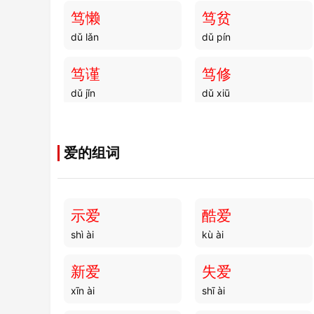
笃懒
笃贫
dǔ lǎn
dǔ pín
笃谨
笃修
dǔ jǐn
dǔ xiū
笃暗
笃病
dǔ àn
dǔ bìng
爱的组词
笃美
笃眷
dǔ měi
dǔ juàn
示爱
酷爱
shì ài
kù ài
笃备
笃古
dǔ bèi
dǔ gǔ
新爱
失爱
xīn ài
shī ài
笃仁
笃类