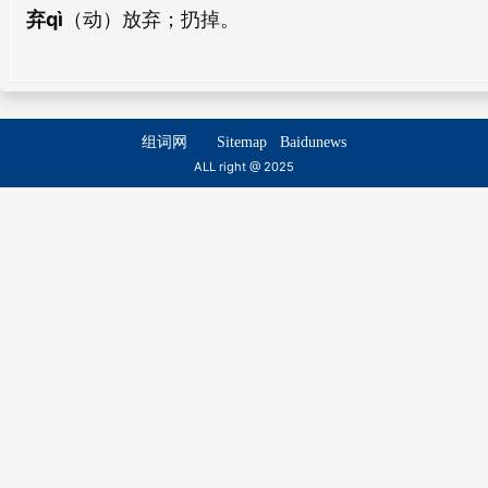
弃qì
（动）放弃；扔掉。
慢弃
贱弃
màn qì
jiàn qì
背弃
断弃
组词网
Sitemap
Baidunews
bèi qì
duàn qì
ALL right @ 2025
诿弃
束弃
wěi qì
shù qì
屏弃
撤弃
bǐng qì
chè qì
散弃
破弃
sàn qì
pò qì
瑕弃
播弃