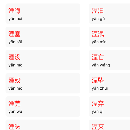
湮晦
湮汩
yān huì
yān gǔ
湮塞
湮泯
yān sāi
yān mǐn
湮没
湮亡
yān mò
yān wáng
湮殁
湮坠
yān mò
yān zhuì
湮芜
湮弃
yān wú
yān qì
湮昧
湮灭