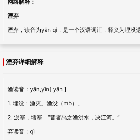
网络解释：
dù qì
ào qì
湮弃
倾弃
紊弃
湮弃，读音为yān qì，是一个汉语词汇，释义为埋没
qīng qì
wěn qì
掷弃
损弃
zhì qì
sǔn qì
湮弃详细解释
却弃
脱弃
què qì
tuō qì
湮
读音：yān,yīn
[ yān ]
见弃
摆弃
1. 埋没：湮灭。湮没（mò）。
jiàn qì
bǎi qì
2. 淤塞，堵塞：“昔者禹之湮洪水，决江河。”
扬弃
怠弃
弃
读音：qì
yáng qì
dài qì