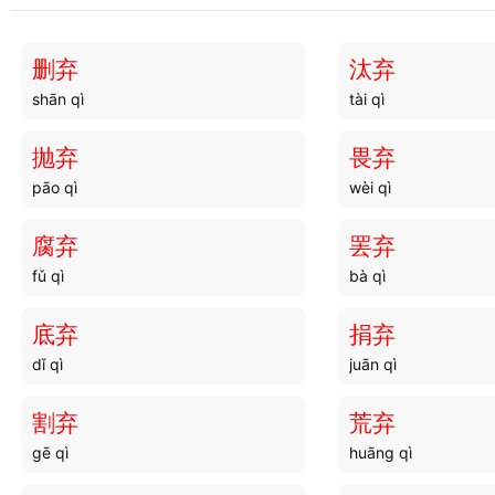
删弃
汰弃
shān qì
tài qì
抛弃
畏弃
pāo qì
wèi qì
腐弃
罢弃
fǔ qì
bà qì
底弃
捐弃
dǐ qì
juān qì
割弃
荒弃
gē qì
huāng qì