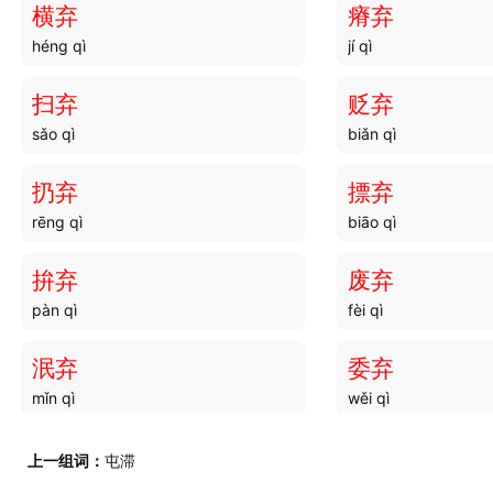
横弃
瘠弃
héng qì
jí qì
扫弃
贬弃
sǎo qì
biǎn qì
扔弃
摽弃
rēng qì
biāo qì
拚弃
废弃
pàn qì
fèi qì
泯弃
委弃
mǐn qì
wěi qì
放弃
耗弃
上一组词：
屯滞
fàng qì
hào qì