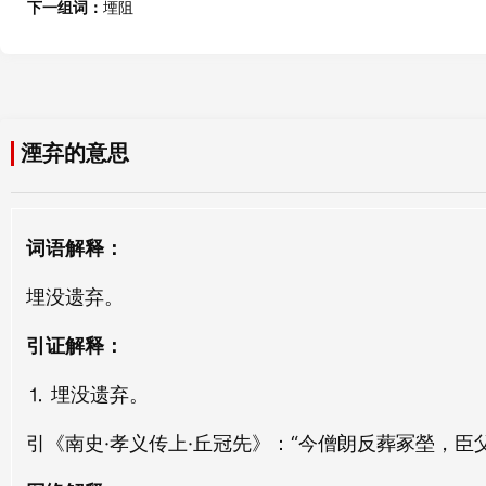
下一组词：
堙阻
躧弃
自弃
xǐ qì
zì qì
遗弃
灭弃
湮弃的意思
yí qì
miè qì
诛弃
吐弃
词语解释：
zhū qì
tǔ qì
埋没遗弃。
排弃
沮弃
pái qì
jǔ qì
引证解释：
⒈ 埋没遗弃。
斥弃
讪弃
chì qì
shàn qì
引《南史·孝义传上·丘冠先》：“今僧朗反葬冢塋，臣
杜弃
傲弃