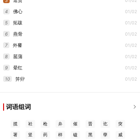
3
01/02
逭责
4
01/02
佛心
5
01/02
拓跋
6
01/02
燕骨
7
01/02
外饔
8
01/02
菰蒲
9
01/02
晕红
10
01/02
笄丱
词语组词

揽
衽
枪
弁
催
晋
讫
突
署
竖
药
样
磕
黑
孽
威