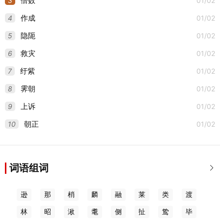
3
01/02
倍数
4
01/02
作成
5
01/02
隐阨
6
01/02
救灾
7
01/02
纡紫
8
01/02
霁朝
9
01/02
上诉
10
01/02
朝正
词语组词

逊
那
梢
麟
融
莱
类
渡
林
昭
湫
耄
侧
扯
鸷
毕