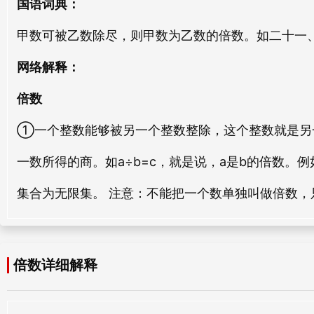
国语词典：
huàn shù
dān shù
甲数可被乙数除尽，则甲数为乙数的倍数。如二十一
称数
如数
网络解释：
chēng shù
rú shù
倍数
对数
读数
①一个整数能够被另一个整数整除，这个整数就是另一
duì shù
dú shù
一数所得的商。如a÷b=c，就是说，a是b的倍数。
齿数
言数
chǐ shǔ
yán shù
集合为无限集。 注意：不能把一个数单独叫做倍数，
样数
权数
yàng shù
quán shù
倍数详细解释
实数
积数
shí shù
jī shù