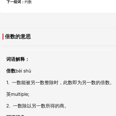
下一组词：
约数
推数
趸数
tuī shù
dǔn shù
淹数
盐数
倍数的意思
yān shù
yán shù
分数
偶数
词语解释：
fēn shù
ǒu shù
倍数
bèi shù
代数
定数
dài shù
dìng shù
1. 一数能被另一数整除时，此数即为另一数的倍数。
英multiple;
比数
暗数
bǐ shù
àn shù
2. 一数除以另一数所得的商。
幻数
单数