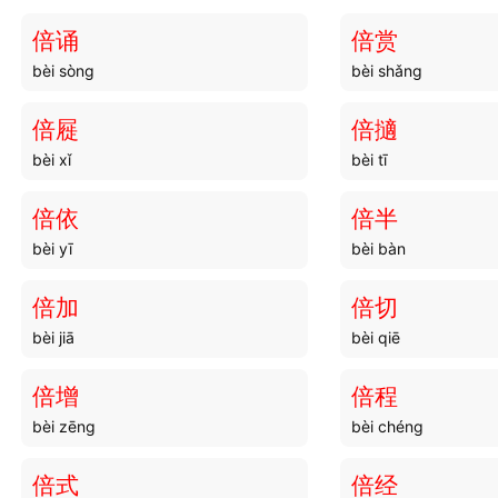
倍诵
倍赏
bèi sòng
bèi shǎng
倍屣
倍擿
bèi xǐ
bèi tī
倍依
倍半
bèi yī
bèi bàn
倍加
倍切
bèi jiā
bèi qiē
倍增
倍程
bèi zēng
bèi chéng
倍式
倍经