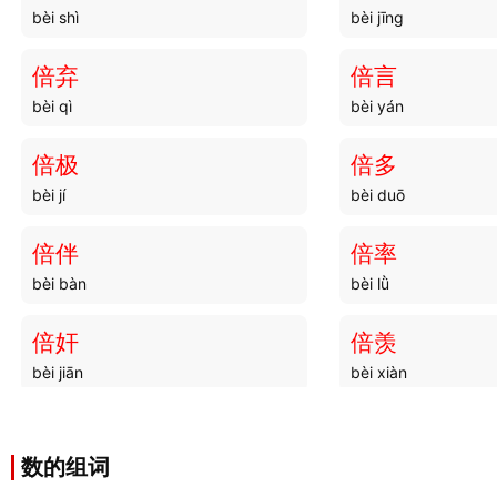
bèi shì
bèi jīng
倍弃
倍言
bèi qì
bèi yán
倍极
倍多
bèi jí
bèi duō
倍伴
倍率
bèi bàn
bèi lǜ
倍奸
倍羡
bèi jiān
bèi xiàn
倍百
倍招
bèi bǎi
bèi zhāo
数的组词