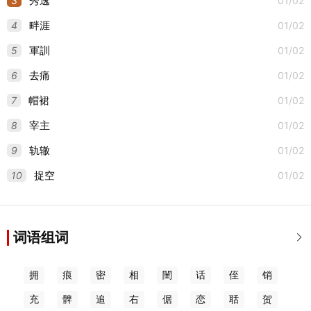
3
01/02
秀逸
4
01/02
畔涯
5
01/02
軍訓
6
01/02
去痛
7
01/02
帽裙
8
01/02
宰主
9
01/02
轨辙
10
01/02
捉空
词语组词

拥
痕
密
相
闉
话
侄
销
充
髀
追
右
倨
恋
聒
贺