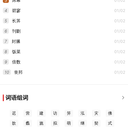
3
01/02
席幕
4
01/02
碧寥
5
01/02
长筭
6
01/02
刊剟
7
01/02
封縢
8
01/02
饭菜
9
01/02
倍数
10
01/02
丧邦
词语组词

迟
营
建
访
笄
泓
灾
佛
歆
蠡
旒
拟
萌
继
契
式