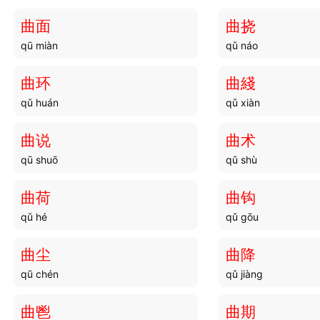
曲面
曲挠
qū miàn
qǔ náo
曲环
曲綫
qǔ huán
qǔ xiàn
曲说
曲术
qū shuō
qǔ shù
曲荷
曲钩
qǔ hé
qǔ gōu
曲尘
曲降
qū chén
qǔ jiàng
曲鬯
曲期