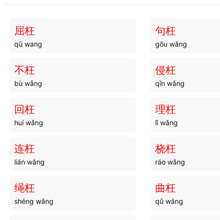
曲霉
曲勒
qū méi
qǔ lè
屈枉
句枉
qū wang
gōu wǎng
曲柄
曲直
qū bǐng
qū zhí
不枉
侵枉
bù wǎng
qīn wǎng
曲隈
曲蟮
qǔ wēi
qǔ shàn
回枉
理枉
huí wǎng
lǐ wǎng
曲昭
曲解
qǔ zhāo
qū jiě
连枉
桡枉
lián wǎng
ráo wǎng
曲伎
曲衍
qǔ jì
qǔ yǎn
绳枉
曲枉
shéng wǎng
qǔ wǎng
曲牌
曲车
qǔ pái
qū chē