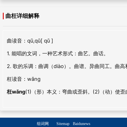
曲洛
曲泉
曲枉详细解释
qǔ luò
qǔ quán
曲木
曲鞠
曲
读音：qū,qǔ
[ qǔ ]
qǔ mù
qǔ jū
1. 能唱的文词，一种艺术形式：曲艺。曲话。
曲邪
曲襟
qǔ xié
qǔ jīn
2. 歌的乐调：曲调（diào）。曲谱。异曲同工。曲高
曲事
曲情
枉
读音：wǎng
qǔ shì
qǔ qíng
枉wǎng
(1)（形）本义：
弯曲或歪斜。
(2)（动）使歪
曲笔
曲袷
qū bǐ
qǔ jiá
曲米
曲畅
组词网
Sitemap
Baidunews