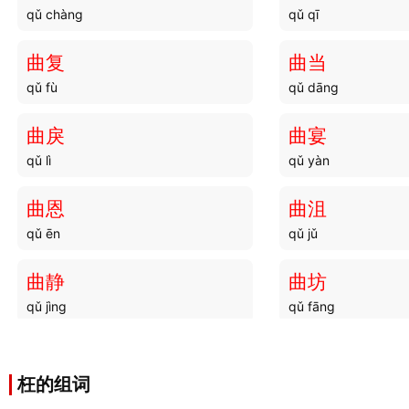
qǔ chàng
qǔ qī
曲复
曲当
qǔ fù
qǔ dāng
曲戾
曲宴
qǔ lì
qǔ yàn
曲恩
曲沮
qǔ ēn
qǔ jǔ
曲静
曲坊
qǔ jìng
qǔ fāng
曲县
曲蔽
qǔ xiàn
qǔ bì
枉的组词