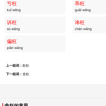
亏枉
乖枉
kuī wǎng
guāi wǎng
曲调
曲蹴
qǔ diào
qǔ cù
诉枉
谗枉
sù wǎng
chán wǎng
曲球
曲酒
qǔ qiú
qū jiǔ
偏枉
piān wǎng
曲线
曲谬
qū xiàn
qǔ miù
上一组词：
欺枉
曲狭
曲种
下一组词：
贪枉
qǔ xiá
qū zhǒng
曲跼
曲目
qǔ jú
qǔ mù
曲枉的意思