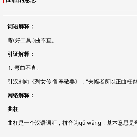
曲局
曲献
qǔ jú
qǔ xiàn
曲偻
曲袒
词语解释：
qǔ lǚ
qǔ tǎn
弯(好工具.)曲不直。
曲谱
曲轴
引证解释：
qǔ pǔ
qǔ zhóu
⒈ 弯曲不直。
曲尺
曲肖
引汉刘向《列女传·鲁季敬姜》：“夫幅者所以正曲枉也
qū chǐ
qǔ xiāo
网络解释：
曲垂
曲防
qǔ chuí
qǔ fáng
曲枉
曲枉是一个汉语词汇，拼音为qǔ wǎng，基本意思是
曲迳
曲中
qǔ jìng
qǔ zhōng