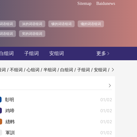
Sitemap
Baidunews
词语组词
沫的词语组词
锞的词语组词
镵的词语组词
词语组词
穾的词语组词
白组词
子组词
安组词
更多

/
/
/
/
/
/
/
组词
不组词
心组词
半组词
白组词
子组词
安组词


01/02
彰明
01/02
鸡啼
3
01/02
繐帏
4
01/02
軍訓