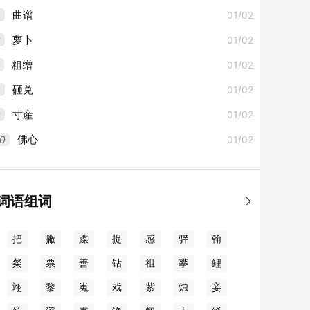
5
01/02
曲谱
6
01/02
萝卜
01/02
粗缯
8
01/02
砸兑
9
01/02
寸産
0
01/02
佛心
词语组词

把
撇
蹀
捉
感
骍
翰
粲
票
善
钻
祖
攀
鲤
翊
黎
嵬
戏
紫
烛
妾