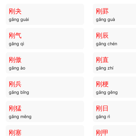
刚夬
刚罫
gāng guài
gāng guà
刚气
刚辰
gāng qì
gāng chén
刚傲
刚直
gāng ào
gāng zhí
刚兵
刚梗
gāng bīng
gāng gěng
刚猛
刚日
gāng měng
gāng rì
刚塞
刚甲