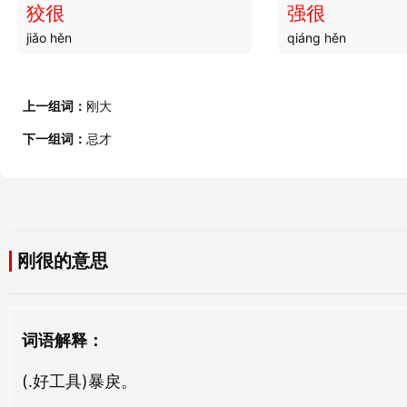
狡很
强很
jiǎo hěn
qiáng hěn
刚躁
刚絜
gāng zào
gāng jié
上一组词：
刚大
刚峭
刚度
下一组词：
忌才
gāng qiào
gāng dù
刚悻
刚烈
gāng xìng
gāng liè
刚很的意思
刚朴
刚大
gāng pǔ
gāng dà
刚刚
刚忍
词语解释：
gāng gāng
gāng rěn
(.好工具)暴戾。