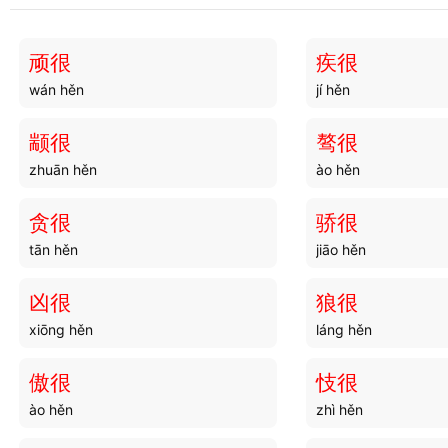
刚隘
刚柔
gāng ài
gāng róu
顽很
疾很
wán hěn
jí hěn
刚特
刚慠
gāng tè
gāng ào
颛很
骜很
zhuān hěn
ào hěn
刚正
刚悍
gāng zhèng
gāng hàn
贪很
骄很
tān hěn
jiāo hěn
刚鲠
刚巨
gāng gěng
gāng jù
凶很
狼很
xiōng hěn
láng hěn
刚愎
刚才
gāng bì
gāng cái
傲很
忮很
ào hěn
zhì hěn
刚铠
刚齐
gāng kǎi
gāng qí