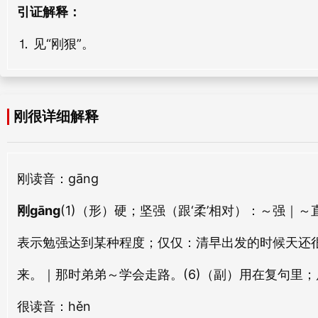
刚叉
刚急
引证解释：
gāng chā
gāng jí
⒈ 见“刚狠”。
刚然
刚暴
gāng rán
gāng bào
刚很详细解释
刚前
刚质
gāng qián
gāng zhì
刚疏
刚虫
刚
读音：gāng
gāng shū
gāng chóng
刚gāng
(1)（形）硬；坚强（跟‘柔’相对）：
～强｜～
刚格
刚褊
表示勉强达到某种程度；仅仅：
清早出发的时候天还
gāng gé
gāng biǎn
来。｜那时弟弟～学会走路。
(6)（副）用在复句里
刚锐
刚厉
很
读音：hěn
gāng ruì
gāng lì