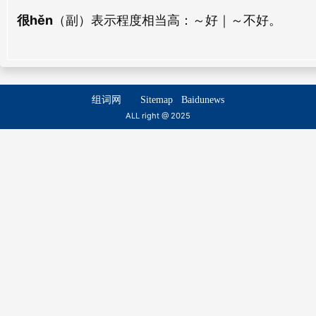
很hěn
（副）表示程度相当高：
～好｜～不好。
刚严
刚介
gāng yán
gāng jiè
刚廉
刚武
组词网
Sitemap
Baidunews
gāng lián
gāng wǔ
ALL right @ 2025
刚石
刚酷
gāng shí
gāng kù