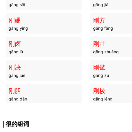
gāng sāi
gāng jiǎ
刚硬
刚方
gāng yìng
gāng fāng
刚卤
刚壮
gāng lǔ
gāng zhuàng
刚决
刚镞
gāng jué
gāng zú
刚胆
刚棱
gāng dǎn
gāng léng
刚好
刚剽
gāng hǎo
gāng piāo
很的组词