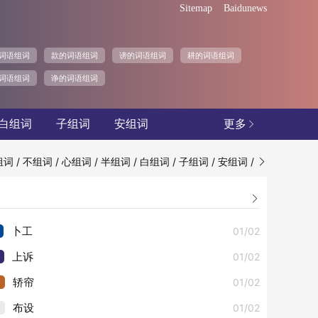
Sitemap
Baidunews
词语组词
款的词语组词
谤的词语组词
耕的词语组词
词语组词
诤的词语组词
白组词
子组词
安组词
更多

/
/
/
/
/
/
/
组词
不组词
心组词
半组词
白组词
子组词
安组词


01/02
卜工
01/02
上诉
3
01/02
轿帘
4
01/02
布设