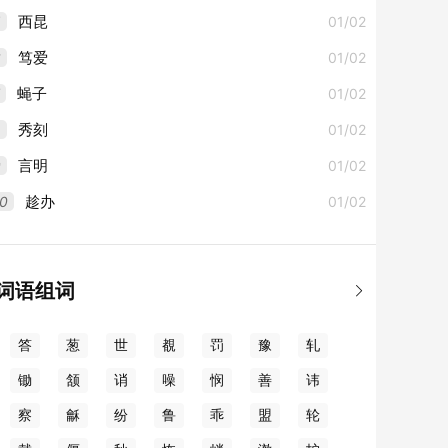
5
01/02
西昆
6
01/02
笃爱
01/02
蝇子
8
01/02
秀刻
9
01/02
言明
0
01/02
趁办
词语组词

答
葱
世
覩
罚
豫
轧
锄
颔
诮
噪
悯
善
讳
察
龢
纷
鲁
乖
盟
轮