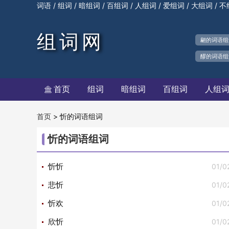
/
/
/
/
/
/
/
词语
组词
暗组词
百组词
人组词
爱组词
大组词
不
组词网
翩的词语组
醪的词语组
首页
组词
暗组词
百组词
人组

>
忻的词语组词
首页
忻的词语组词
01/0
忻忻
01/0
悲忻
01/0
忻欢
01/0
欣忻