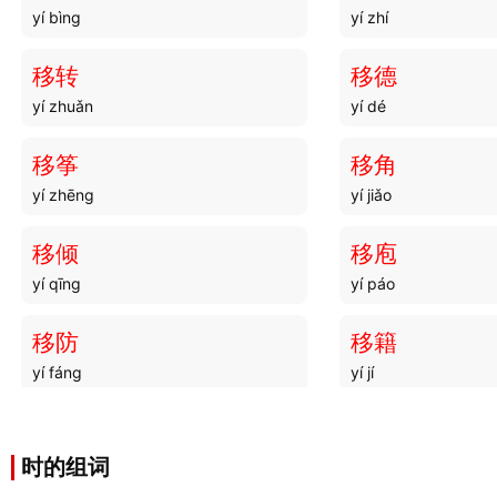
yí bìng
yí zhí
移转
移德
yí zhuǎn
yí dé
移筝
移角
yí zhēng
yí jiǎo
移倾
移庖
yí qīng
yí páo
移防
移籍
yí fáng
yí jí
移景
移画
yí jǐng
yí huà
时的组词