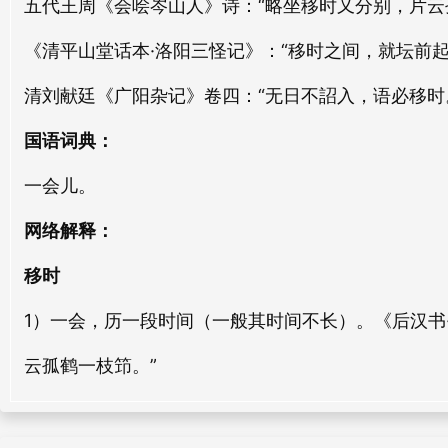
五代王周《会哙岑山人》诗：“略坐移时又分别，片云
hé shí
wǎng shí
《清平山堂话本·洛阳三怪记》：“移时之间，就坛前起
久时
审时
清刘献廷《广阳杂记》卷四：“无日不詔入，语必移时
jiǔ shí
shěn shí
国语词典：
按时
休时
一会儿。
àn shí
xiū shí
网络解释：
慎时
累时
shèn shí
lěi shí
移时
丑时
平时
1）一会，历一段时间（一般其时间不长）。《后汉书·
chǒu shí
píng shí
云孤鹤一枝笻。”
节时
法时
jié shí
fǎ shí