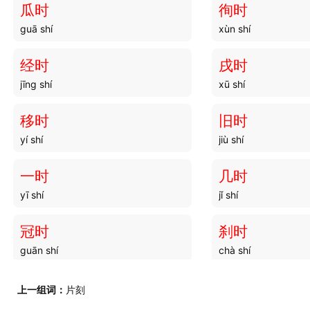
瓜时
徇时
guā shí
xùn shí
移时
移倅
yí shí
yí cuì
经时
戌时
jīng shí
xū shí
移影
移库
yí yǐng
yí kù
移时
旧时
yí shí
jiù shí
移改
移军
yí gǎi
yí jūn
一时
几时
yī shí
jǐ shí
移幸
移藩
yí xìng
yí fān
冠时
刹时
guān shí
chà shí
移赃
移调
yí zāng
yí diào
农时
哀时
上一组词：
片刻
nóng shí
āi shí