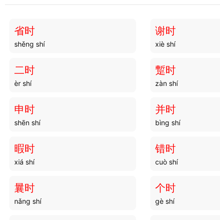
移録
移柩
yí lù
yí jiù
省时
谢时
shěng shí
xiè shí
移樽
移檄
yí zūn
yí xí
二时
蹔时
èr shí
zàn shí
移莳
移岳
yí shì
yí yuè
申时
并时
shēn shí
bìng shí
移岸
移动
yí àn
yí dòng
暇时
错时
xiá shí
cuò shí
移易
移兵
yí yì
yí bīng
曩时
个时
nǎng shí
gè shí
移天
移报
yí tiān
yí bào