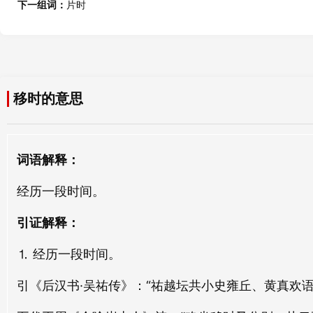
移更
移第
下一组词：
片时
yí gēng
yí dì
狥时
遵时
xùn shí
zūn shí
移善
移进
yí shàn
yí jìn
瞬时
或时
移时的意思
shùn shí
huò shí
移山
移情
yí shān
yí qíng
偶时
它时
词语解释：
ǒu shí
tā shí
移都
移符
经历一段时间。
yí dōu
yí fú
于时
些时
yú shí
xiē shí
引证解释：
移节
yí jié
⒈ 经历一段时间。
前时
大时
qián shí
dà shí
引《后汉书·吴祐传》：“祐越坛共小史雍丘、黄真欢
何时
往时