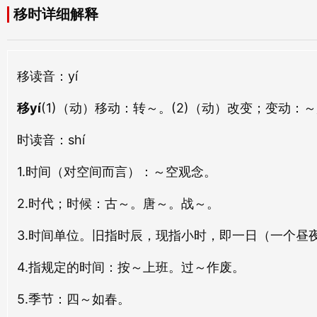
移时详细解释
奉时
应时
fèng shí
yìng shí
移
读音：yí
倾时
逾时
qīng shí
yú shí
移yí
(1)（动）移动：
转～。
(2)（动）改变；变动：
～
趋时
对时
时
读音：shí
qū shí
duì shí
1.时间（对空间而言）：～空观念。
拜时
复时
2.时代；时候：古～。唐～。战～。
bài shí
fù shí
3.时间单位。旧指时辰，现指小时，即一日（一个昼
首时
从时
4.指规定的时间：按～上班。过～作废。
shǒu shí
cóng shí
5.季节：四～如春。
愆时
佳时