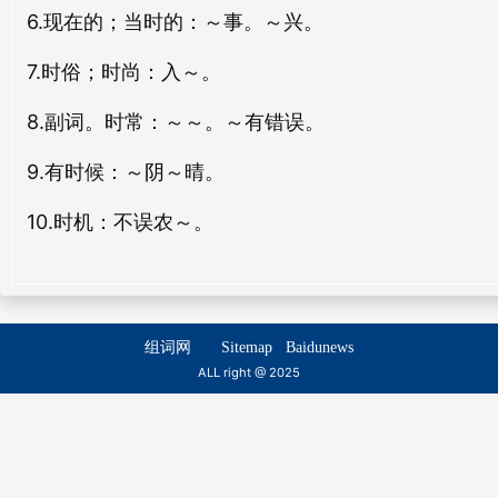
qiān shí
jiā shí
6.现在的；当时的：～事。～兴。
六时
昔时
7.时俗；时尚：入～。
liù shí
xī shí
8.副词。时常：～～。～有错误。
航时
眼时
9.有时候：～阴～晴。
háng shí
yǎn shí
10.时机：不误农～。
避时
违时
bì shí
wéi shí
顷时
子时
组词网
Sitemap
Baidunews
qǐng shí
zǐ shí
ALL right @ 2025
战时
哺时
zhàn shí
bǔ shí