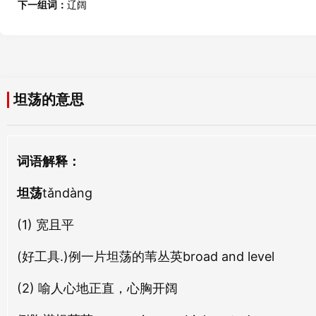
下一组词：
辽阔
逋荡
涤荡
bū dàng
dí dàng
傲荡
心荡
坦荡的意思
ào dàng
xīn dàng
淡荡
摩荡
词语解释：
dàn dàng
mó dàng
坦荡
tǎndàng
埽荡
豁荡
sào dàng
huò dàng
(1) 宽且平
(好工具.)例一片坦荡的苇丛英broad and level
淫荡
佻荡
yín dàng
tiāo dàng
(2) 喻人心地正直，心胸开阔
覆荡
振荡