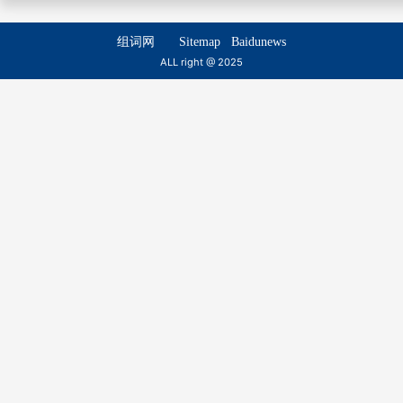
析荡
趫荡
xī dàng
qiáo dàng
组词网
Sitemap
Baidunews
ALL right @ 2025
轻荡
起荡
qīng dàng
qǐ dàng
原荡
嚣荡
yuán dàng
xiāo dàng
阔荡
披荡
kuò dàng
pī dàng
渤荡
茫荡
bó dàng
máng dàng
遗荡
冲荡
yí dàng
chōng dàng