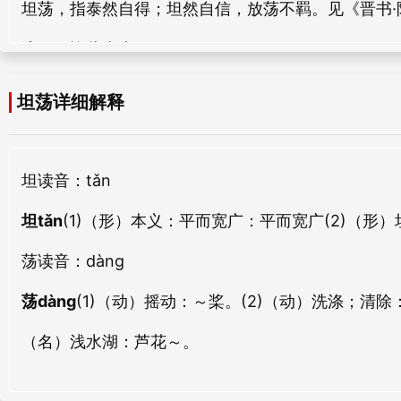
坦荡，指泰然自得；坦然自信，放荡不羁。见《晋书·
bǎn dàng
xiū dàng
淳至，皆此类也。”
平荡
冰荡
píng dàng
bīng dàng
坦荡详细解释
剿荡
播荡
jiǎo dàng
bō dàng
坦
读音：tǎn
铜荡
泱荡
坦tǎn
(1)（形）本义：平而宽广：
平而宽广
(2)（形
tóng dàng
yāng dàng
荡
读音：dàng
栖荡
叶荡
qī dàng
yè dàng
荡dàng
(1)（动）摇动：
～桨。
(2)（动）洗涤；清除
（名）浅水湖：
镌荡
芦花～。
澡荡
juān dàng
zǎo dàng