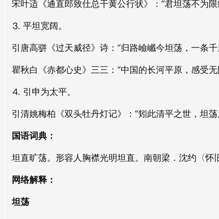
宋叶适《通直郎致仕总干黄公行状》：“君坦荡不为限
皓荡
游荡
⒊ 平坦宽阔。
hào dàng
yóu dàng
引唐高骈《过天威径》诗：“归路嶮巇今坦荡，一条千
轶荡
耗荡
yì dàng
hào dàng
瞿秋白《赤都心史》三三：“中国的长河平原，感受无
⒋ 引申为太平。
淆荡
酣荡
xiáo dàng
hān dàng
引清姚梅柏《双头牡丹灯记》：“矧此清平之世，坦荡
燔荡
豪荡
国语词典：
fán dàng
háo dàng
坦直旷荡。形容人胸襟光明坦直。南朝梁．沈约〈怀
傥荡
除荡
网络解释：
tǎng dàng
chú dàng
坦荡
版荡
修荡