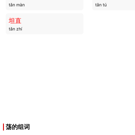
tǎn màn
tǎn tú
坦直
tǎn zhí
荡的组词