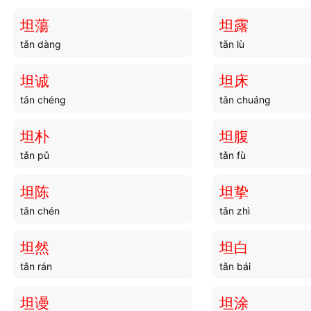
坦蕩
坦露
tǎn dàng
tǎn lù
坦诚
坦床
tǎn chéng
tǎn chuáng
坦朴
坦腹
tǎn pǔ
tǎn fù
坦陈
坦挚
tǎn chén
tǎn zhì
坦然
坦白
tǎn rán
tǎn bái
坦谩
坦涂