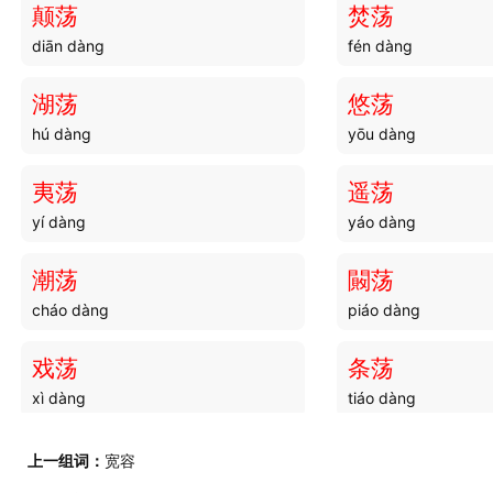
颠荡
焚荡
diān dàng
fén dàng
湖荡
悠荡
hú dàng
yōu dàng
夷荡
遥荡
yí dàng
yáo dàng
潮荡
闝荡
cháo dàng
piáo dàng
戏荡
条荡
xì dàng
tiáo dàng
出荡
奋荡
上一组词：
宽容
chū dàng
fèn dàng