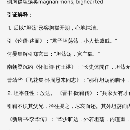
例胸襟坦荡英magnanimons; bighearted
fù dàng
zhèn dàng
引证解释：
蛊荡
袪荡
⒈ 后以“坦荡”形容胸襟开朗，心地纯洁。
gǔ dàng
qū dàng
引《论语·述而》：“君子坦荡荡，小人长戚戚。”
刷荡
飞荡
何晏集解引郑玄曰：“坦荡荡，宽广貌。”
shuā dàng
fēi dàng
南朝梁沉约《怀旧诗·伤王谌》：“长史体閒任，坦荡无
迭荡
创荡
dié dàng
chuàng dàng
曹靖华《飞花集·怀周恩来同志》：“那样坦荡的胸怀
离荡
沦荡
⒉ 坦率任性；放达。 《晋书·阮籍传》：“兵家女有
lí dàng
lún dàng
引籍不识其父兄，径往哭之，尽哀而还。其外坦荡而内
莽荡
浪荡
《新唐书·李华传》：“华少旷达，外若坦荡，内谨重
mǎng dàng
làng dàng