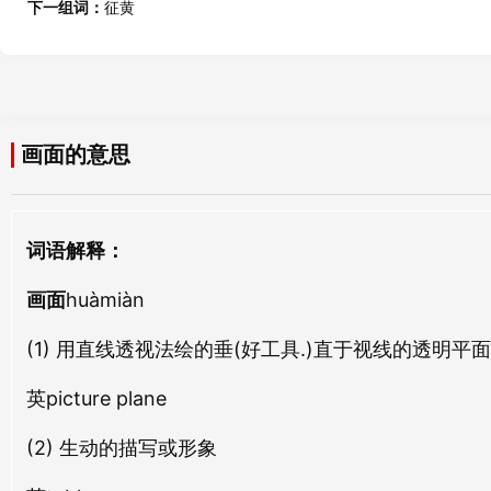
画道
画黼
下一组词：
征黄
huà dào
huà fǔ
裏面
屋面
lǐ miàn
wū miàn
画水
画押
huà shuǐ
huà yā
創面
假面
画面的意思
chuàng miàn
jiǎ miàn
画屏
画绝
huà píng
huà jué
洗面
相面
词语解释：
xǐ miàn
xiàng miàn
画樯
画鞞
画面
huà qiáng
huàmiàn
huà bì
大面
鹄面
dà miàn
hú miàn
(1) 用直线透视法绘的垂(好工具.)直于视线的透
画黄
画缯
huà huáng
huà zēng
英picture plane
店面
背面
diàn miàn
bèi miàn
画采
画幡
(2) 生动的描写或形象
huà cǎi
huà fān
球面
暗面