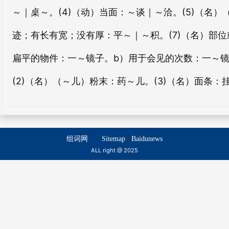
勾面
败面
～｜桌～。(4)（动）当面：～谈｜～洽。(5)（名
gōu miàn
bài miàn
画旃
画摊
迹；有长有宽；没有厚：平～｜～积。(7)（名）部位
huà zhān
huà tān
毁面
山面
扁平的物件：一～镜子。b）用于会见的次数：一～镜
huǐ miàn
shān miàn
画翟
画皷
(2)（名）（～儿）粉末：药～儿。(3)（名）面条
huà zhái
huà gǔ
佛面
赪面
fó miàn
chēng miàn
画龙
画布
huà lóng
huà bù
潮面
逼面
组词网
Sitemap
Baidunews
cháo miàn
bī miàn
画院
画时
ALL right @ 2025
huà yuàn
huà shí
手面
盖面
shǒu miàn
gài miàn
画旅
画笥
huà lǚ
huà sì
格面
蜜面
gé miàn
mì miàn