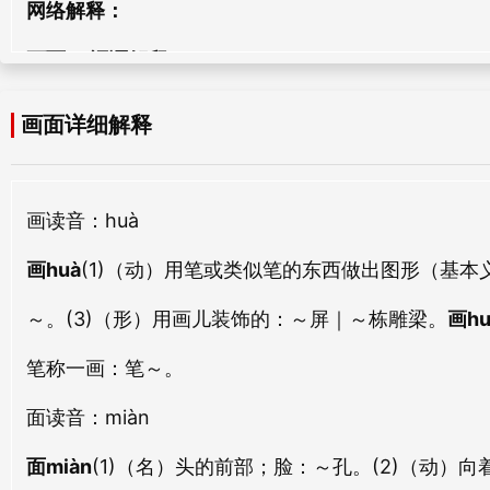
网络解释：
zhuāng miàn
huā miàn
画地
画债
huà dì
huà zhài
画面 （词语解释）
里面
船面
lǐ miàn
chuán miàn
画面是指一个实际的平坦表面，在这个表面上，艺术
画船
画笔
画面详细解释
huà chuán
huà bǐ
吊面
戴面
的透明平面作用，即画面本身是平面的，但指涉的是
diào miàn
dài miàn
画谱
画列
特定环境中展示的社会现象。同时又是梁晓雪/牛奶
画
读音：huà
huà pǔ
huà liè
黛面
晤面
画huà
(1)（动）用笔或类似笔的东西做出图形（基
dài miàn
wù miàn
画可
画界
huà kě
huà jiè
～。(3)（形）用画儿装饰的：～屏｜～栋雕梁。
画hu
擘面
反面
bò miàn
fǎn miàn
笔称一画：笔～。
画皮
画舡
huà pí
huà chuán
面
左面
读音：miàn
醉面
zuǒ miàn
zuì miàn
画品
画力
面miàn
(1)（名）头的前部；脸：～孔。(2)（动
huà pǐn
huà lì