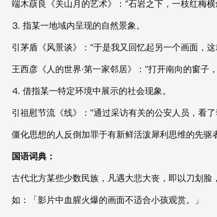
端木蕻良《关山月的艺术》：“石岩之下，一枝红梅横
huà lún
huà shàn
台面
当面
⒊ 指某一地域内呈现的自然景象。
tái miàn
dāng miàn
画室
画荻
引茅盾《风景谈》：“于是我又回忆起另一个画面，这就
huà shì
huà dí
场面
陪面
chǎng miàn
péi miàn
王西彦《人的世界·第一家邻居》：“打开南向的窗子
画筹
画外
huà chóu
huà wài
⒋ 借指某一特定环境中展示的社会现象。
书面
叶面
shū miàn
yè miàn
画迹
画作
引祖慰节流《线》：“通过采访有关的公安人员，看
huà jì
huà zuò
涂面
涅面
僵化思想的人反倒加罪于有新鲜活泼犀利思维的先驱者
tú miàn
niè miàn
画旨
画灰
国语词典：
huà zhǐ
huà huī
葛面
炙面
古代北方某些少数民族，凡遇大悲大丧，即以刀划脸
gé miàn
zhì miàn
画字
画卷
如：「影片中血腥火爆的画面不适合小孩观赏。」
huà zì
huà juàn
装面
花面