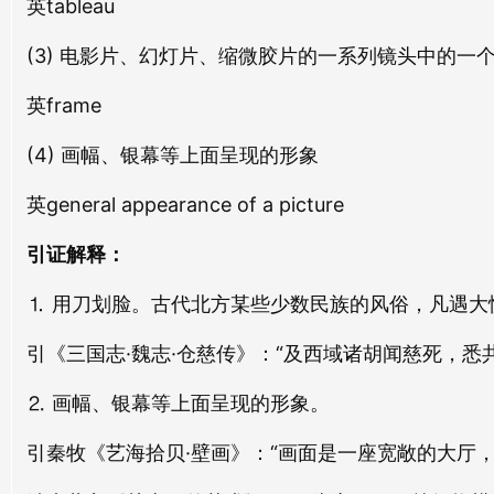
英tableau
qiú miàn
àn miàn
画瓶
画隐
(3) 电影片、幻灯片、缩微胶片的一系列镜头中的一
huà píng
huà yǐn
白面
污面
英frame
bái miàn
wū miàn
画涂
画诺
(4) 画幅、银幕等上面呈现的形象
huà tú
huà nuò
方面
見面
英general appearance of a picture
fāng miàn
jiàn miàn
画境
画狱
huà jìng
huà yù
引证解释：
雨面
熟面
yǔ miàn
shú miàn
⒈ 用刀划脸。古代北方某些少数民族的风俗，凡遇大
画幅
画骨
huà fú
huà gǔ
生面
泼面
引《三国志·魏志·仓慈传》：“及西域诸胡闻慈死，
shēng miàn
pō miàn
画心
画饼
⒉ 画幅、银幕等上面呈现的形象。
huà xīn
huà bǐng
戗面
榆面
引秦牧《艺海拾贝·壁画》：“画面是一座宽敞的大厅
qiàng miàn
yú miàn
画轮
画扇