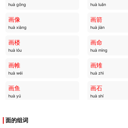
huà gōng
huà luǎn
画像
画箭
huà xiàng
huà jiàn
画楼
画命
huà lóu
huà mìng
画帷
画雉
huà wéi
huà zhì
画鱼
画石
huà yú
huà shí
画栏
画手
huà lán
huà shǒu
面的组词