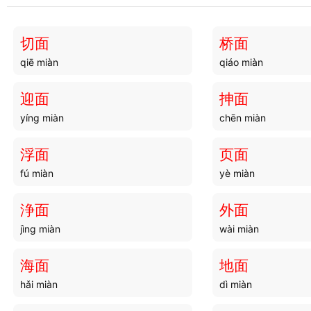
画思
画跋
huà sī
huà bá
切面
桥面
qiē miàn
qiáo miàn
画沙
画舫
huà shā
huà fǎng
迎面
抻面
yíng miàn
chēn miàn
画球
画柙
huà qiú
huà xiá
浮面
页面
fú miàn
yè miàn
画碟
画阑
huà dié
huà lán
浄面
外面
jìng miàn
wài miàn
画纯
画集
huà chún
huà jí
海面
地面
hǎi miàn
dì miàn
画到
画眉
huà dào
huà méi