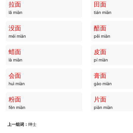
拉面
田面
lā miàn
tián miàn
画供
画刺
huà gòng
huà cì
没面
醅面
méi miàn
pēi miàn
画虎
画衣
huà hǔ
huà yī
蜡面
皮面
là miàn
pí miàn
画鄣
画箧
huà zhāng
huà qiè
会面
膏面
huì miàn
gào miàn
画片
画凭
huà piàn
huà píng
粉面
片面
fěn miàn
piàn miàn
画画
画学
huà huà
huà xué
後面
雕面
上一组词：
绅士
hòu miàn
diāo miàn