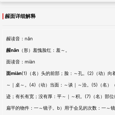
tóu mian
gé miàn
赧面详细解释
首面
书面
shǒu miàn
shū miàn
赧
读音：nǎn
仰面
钟面
yǎng miàn
zhōng miàn
赧nǎn
（形）羞愧脸红：
羞～。
暗面
负面
面
读音：miàn
àn miàn
fù miàn
面miàn
(1)（名）头的前部；脸：～孔。(2)（动
抉面
开面
～｜桌～。(4)（动）当面：～谈｜～洽。(5)（名
jué miàn
kāi miàn
迹；有长有宽；没有厚：平～｜～积。(7)（名）部位
文面
盖面
扁平的物件：一～镜子。b）用于会见的次数：一～镜
wén miàn
gài miàn