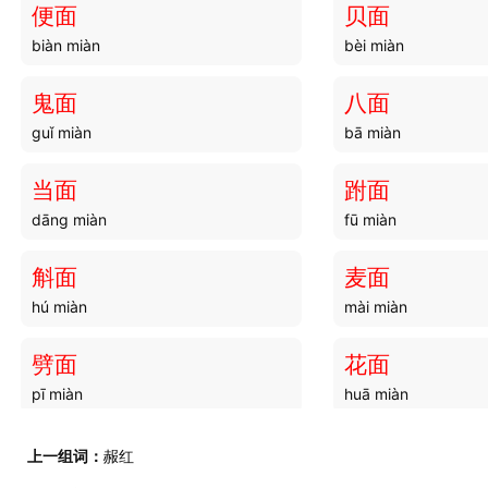
便面
贝面
biàn miàn
bèi miàn
鬼面
八面
guǐ miàn
bā miàn
当面
跗面
dāng miàn
fū miàn
斛面
麦面
hú miàn
mài miàn
劈面
花面
pī miàn
huā miàn
呈面
赢面
上一组词：
赧红
chéng miàn
yíng miàn