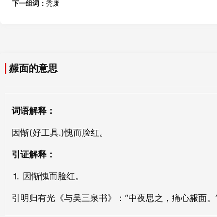
下一组词：
秃废
露面
上面
lòu miàn
shàng miàn
舋面
复面
赧面的意思
xìn miàn
fù miàn
南面
账面
词语解释：
nán miàn
zhàng miàn
因惭(好工具.)愧而脸红。
基面
觏面
jī miàn
gòu miàn
引证解释：
⒈ 因惭愧而脸红。
楼面
铜面
lóu miàn
tóng miàn
引明归有光《与吴三泉书》：“中夜思之，痛心赧面。
头面
革面