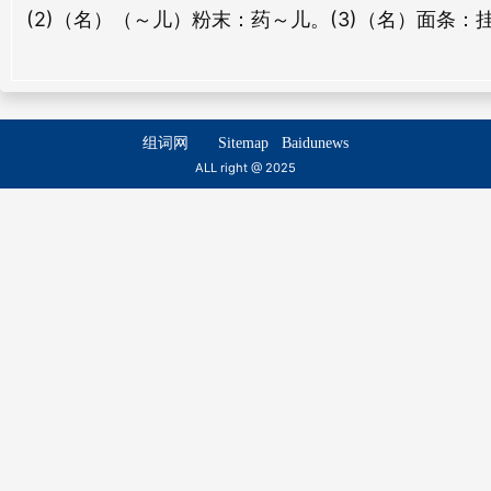
(2)（名）（～儿）粉末：药～儿。(3)（名）面条
谜面
幅面
mí miàn
fú miàn
整面
边面
组词网
Sitemap
Baidunews
zhěng miàn
biān miàn
ALL right @ 2025
合面
漫面
hé miàn
màn miàn
扑面
踏面
pū miàn
tà miàn
东面
刃面
dōng miàn
rèn miàn
体面
鞭面