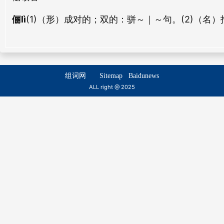
俪lì
(1)（形）成对的；双的：
骈～｜～句。
(2)（名
组词网
Sitemap
Baidunews
ALL right @ 2025