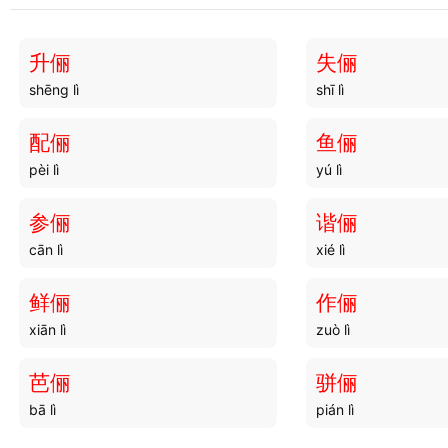
升俪
失俪
shēng lì
shī lì
配俪
鱼俪
pèi lì
yú lì
参俪
谐俪
cān lì
xié lì
鲜俪
作俪
xiān lì
zuò lì
芭俪
骈俪
bā lì
pián lì