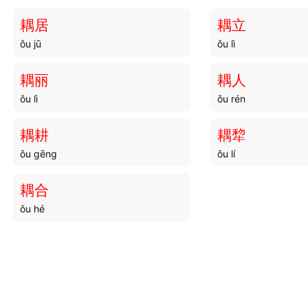
耦居
耦立
ǒu jū
ǒu lì
耦丽
耦人
ǒu lì
ǒu rén
耦耕
耦犂
ǒu gēng
ǒu lí
耦合
ǒu hé