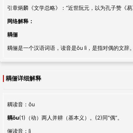
引章炳麟《文学总略》：“近世阮元，以为孔子赞《易
网络解释：
耦俪
耦俪是一个汉语词语，读音是ǒu lì，是指对偶的文辞
耦俪详细解释
耦
读音：ǒu
耦ǒu
(1)（动）两人并耕（基本义）。(2)同“偶”。
俪
读音：lì