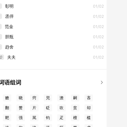
5
01/02
彰明
6
01/02
丞倅
01/02
范金
8
01/02
胆瓶
9
01/02
趋舍
0
01/02
夫夫
词语组词

赡
晓
窍
兕
澹
嗣
吝
翻
赘
片
砭
吹
贫
却
靶
强
駡
钧
疋
檀
槛