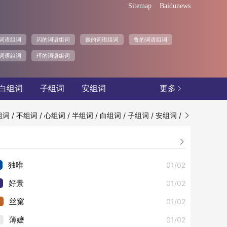
Sitemap
Baidunews
词语组词
闪的词语组词
赕的词语组词
鲁的词语组词
词语组词
珥的词语组词
白组词
子组词
安组词
更多

/
/
/
/
/
/
/
组词
不组词
心组词
半组词
白组词
子组词
安组词


01/02
独唯
01/02
好景
3
01/02
丝窠
4
01/02
薄嬷