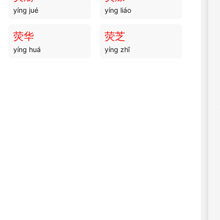
yíng jué
yíng liáo
荧华
荧芝
yíng huá
yíng zhī