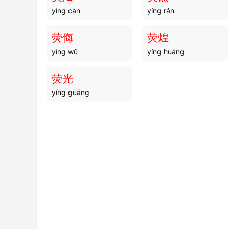
yíng càn
yíng rán
荧侮
荧煌
yíng wǔ
yíng huáng
荧光
yíng guāng