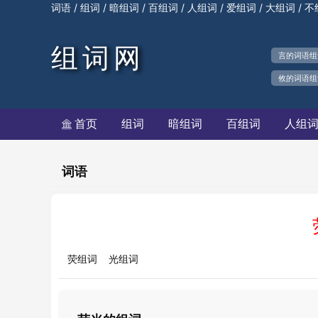
/
/
/
/
/
/
/
词语
组词
暗组词
百组词
人组词
爱组词
大组词
不
组词网
言的词语组
攸的词语组
首页
组词
暗组词
百组词
人组

词语
荧组词
光组词