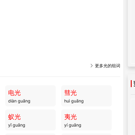

更多光的组词
电光
彗光
diàn guāng
huì guāng
蚁光
夷光
yǐ guāng
yí guāng