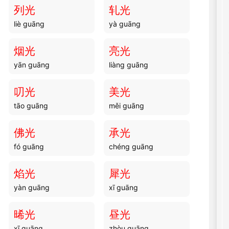
列光
轧光
liè guāng
yà guāng
烟光
亮光
yān guāng
liàng guāng
叨光
美光
tāo guāng
měi guāng
佛光
承光
fó guāng
chéng guāng
焰光
犀光
yàn guāng
xī guāng
晞光
昼光
xī guāng
zhòu guāng