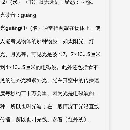
(2)（形）〈书〉眼光迷乱；疑惑：～惑。
光
读音：guāng
光guāng
(1)（名）通常指照耀在物体上、使
人能看见物体的那种物质；如太阳光、灯
光、月光等。可见光是波长7。7×10…5厘米
到4×10…5厘米的电磁波。此外还包括看不
见的红外光和紫外光。光在真空中的传播速
度每秒约三十万公里。因为光是电磁波的一
种；所以也叫光波；在一般情况下光沿直线
传播；所以也叫光线。参看〔红外线〕、