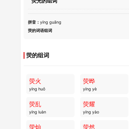
荧光的组词
拼音：
yíng guāng
荧的词语组词
荧的组词
荧火
荧晔
yíng huǒ
yíng yè
荧乱
荧耀
yíng luàn
yíng yào
荧灿
荧然