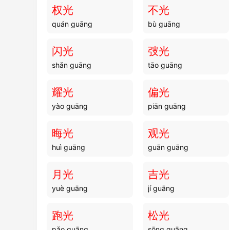
权光
不光
quán guāng
bù guāng
闪光
弢光
shǎn guāng
tāo guāng
耀光
偏光
yào guāng
piān guāng
晦光
观光
huì guāng
guān guāng
月光
吉光
yuè guāng
jí guāng
跑光
松光
pǎo guāng
sōng guāng