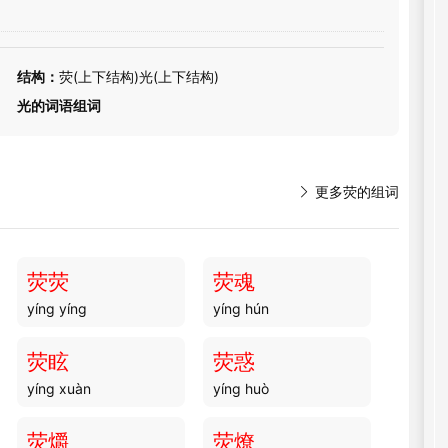
结构：
荧(上下结构)光(上下结构)
光的词语组词

更多荧的组词
荧荧
荧魂
yíng yíng
yíng hún
荧眩
荧惑
yíng xuàn
yíng huò
荧爝
荧燎