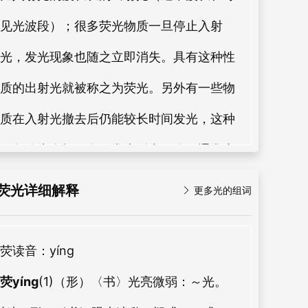
见光波段）；很多荧光物质一旦停止入射
光，发光现象也随之立即消失。具有这种性
质的出射光就被称之为荧光。另外有一些物
质在入射光撤去后仍能较长时间发光，这种
现象称为余辉。在日常生活中，人们通常广
义地把各种微弱的光亮都称为荧光，而不去
荧光详细解释

更多光的组词
仔细追究和区分其发光原理。
荧
读音：yíng
荧yíng
(1)（形）〈书〉光亮微弱：～光。