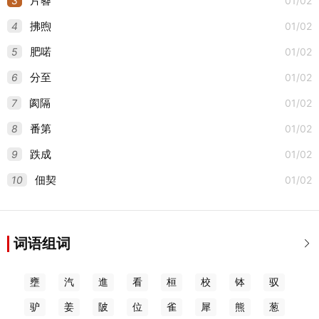
3
01/02
片晷
4
01/02
拂煦
5
01/02
肥喏
6
01/02
分至
7
01/02
阂隔
8
01/02
番第
9
01/02
跌成
10
01/02
佃契
词语组词

壅
汽
進
看
桓
校
钵
驭
驴
姜
陂
位
雀
犀
熊
葱