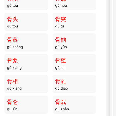
gǔ tóu
gǔ hóu
骨头
骨突
gǔ tou
gǔ tū
骨蒸
骨韵
gǔ zhēng
gǔ yùn
骨象
骨殖
gǔ xiàng
gǔ shi
骨相
骨雕
gǔ xiāng
gǔ diāo
骨仑
骨战
gǔ lún
gǔ zhàn