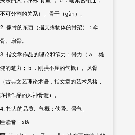
关系的人，亦称“骨血”；ｂ．喻紧密相连，
不可分割的关系）。骨干（gàn）。
2. 像骨的东西（指支撑物体的骨架）：伞
骨。扇骨。
3. 指文学作品的理论和笔力：骨力（ａ．雄
健的笔力；ｂ．刚强不屈的气概）。风骨
（古典文艺理论术语，指文章的艺术风格，
亦指作品的风神骨髓）。
4. 指人的品质、气概：侠骨。骨气。
匣
读音：xiá