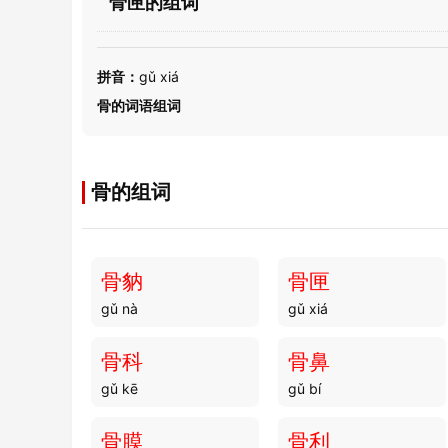
骨匣的组词
拼音：
gǔ xiá
骨的词语组词
骨的组词
骨豽
骨匣
gǔ nà
gǔ xiá
骨科
骨鼻
gǔ kē
gǔ bí
骨膜
骨利