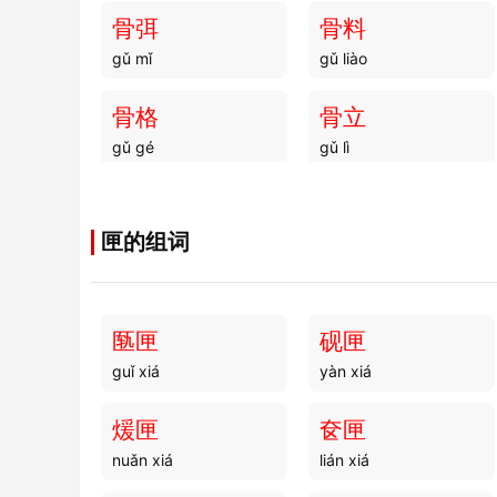
骨弭
骨料
gǔ mǐ
gǔ liào
骨格
骨立
gǔ gé
gǔ lì
骨梗
骨状
gǔ gěng
gǔ zhuàng
匣的组词
骨直
骨擿
gǔ zhí
gǔ tī
匦匣
砚匣
guǐ xiá
yàn xiá
骨体
骨解
gǔ tǐ
gǔ jiě
煖匣
奁匣
nuǎn xiá
lián xiá
骨鼕
骨都