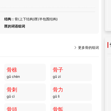
结构：
骨(上下结构)匣(半包围结构)
匣的词语组词

更多骨的组词
骨榇
骨子
gǔ chèn
gǔ zi
骨刺
骨力
gǔ cì
gǔ lì
骨頭
骨骺