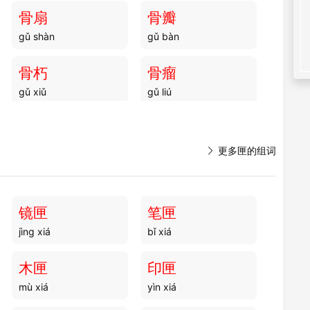
骨扇
骨瓣
gǔ shàn
gǔ bàn
骨朽
骨瘤
gǔ xiǔ
gǔ liú
骨贝
骨苏
gǔ bèi
gǔ sū

更多匣的组词
骨粉
骨自
gǔ fěn
gǔ zì
镜匣
笔匣
jìng xiá
bǐ xiá
骨肋
骨脉
gǔ lèi
gǔ mài
木匣
印匣
mù xiá
yìn xiá
骨刻
骨架