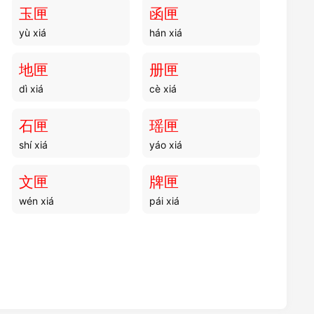
gǔ kè
gǔ jià
玉匣
函匣
yù xiá
hán xiá
骨在
骨学
gǔ zài
gǔ xué
地匣
册匣
dì xiá
cè xiá
骨库
骨貌
gǔ kù
gǔ mào
石匣
瑶匣
shí xiá
yáo xiá
骨笄
骨感
gǔ jī
gǔ gǎn
文匣
牌匣
wén xiá
pái xiá
骨勇
骨采
gǔ yǒng
gǔ cǎi
骨路
骨冬
gǔ lù
gǔ dōng