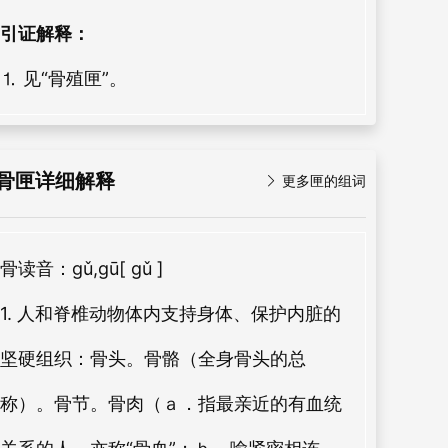
引证解释：
⒈ 见“骨殖匣”。
骨匣详细解释

更多匣的组词
骨
读音：gǔ,gū
[ gǔ ]
1. 人和脊椎动物体内支持身体、保护内脏的
坚硬组织：骨头。骨骼（全身骨头的总
称）。骨节。骨肉（ａ．指最亲近的有血统