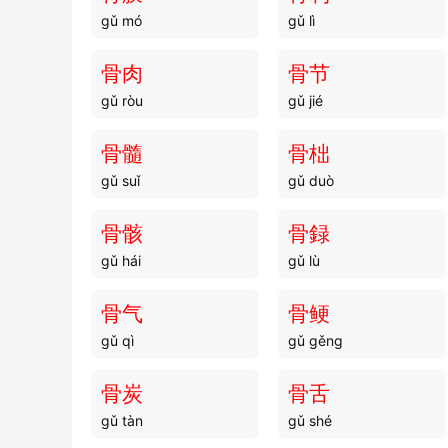
gǔ mó
gǔ lì
骨肉
骨节
gǔ ròu
gǔ jié
骨髓
骨柮
gǔ suǐ
gǔ duò
骨骸
骨録
gǔ hái
gǔ lù
骨气
骨鲠
gǔ qì
gǔ gěng
骨炭
骨舌
gǔ tàn
gǔ shé