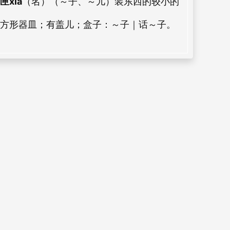
匣xiá
（名）（～子、～儿）装东西的较小的
方形器皿；有盖儿；盒子：
～子｜话～子。