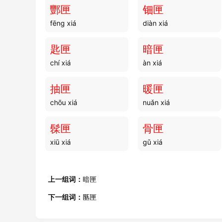
gǔ dōng
gǔ dōu
酆匣
钿匣
fēng xiá
diàn xiá
骨镞
骨分
gǔ zú
gǔ fēn
匙匣
暗匣
chí xiá
àn xiá
骨出
骨棒
gǔ chū
gǔ bàng
抽匣
暖匣
chōu xiá
nuǎn xiá
骨目
骨盆
gǔ mù
gǔ pén
髹匣
骨匣
xiū xiá
gǔ xiá
骨干
骨咄
gǔ gàn
gǔ duō
上一组词：
暗匣
骨托
骨筋
下一组词：
匦匣
gǔ tuō
gǔ jīn