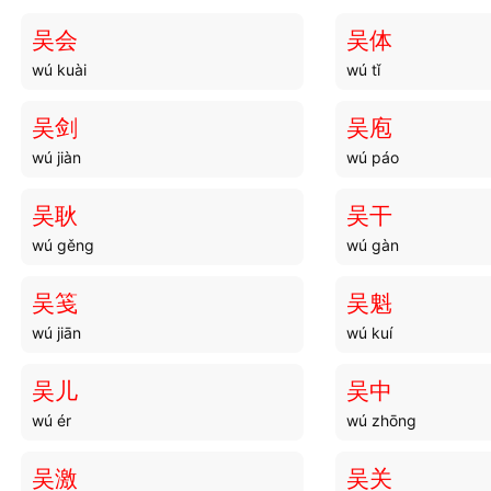
吴会
吴体
wú kuài
wú tǐ
吴剑
吴庖
wú jiàn
wú páo
吴耿
吴干
wú gěng
wú gàn
吴笺
吴魁
wú jiān
wú kuí
吴儿
吴中
wú ér
wú zhōng
吴激
吴关