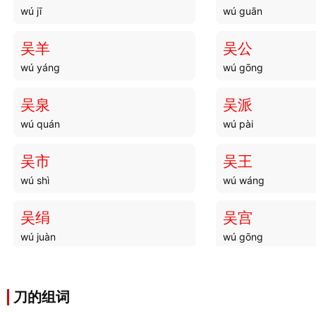
wú jī
wú guān
吴羊
吴公
wú yáng
wú gōng
吴泉
吴派
wú quán
wú pài
吴市
吴王
wú shì
wú wáng
吴绢
吴宫
wú juàn
wú gōng
吴赵
吴谣
wú zhào
wú yáo
刀的组词