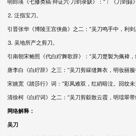
明郎瑛《七修类稿·辩证六·刀剑录缺》：“﹝《刀剑録
luán dāo
jù dāo
⒉ 泛指宝刀。
尺刀
光刀
引晋张华《博陵王宫侠曲》之二：“吴刀鸣手中，利剑
chǐ dāo
guāng dāo
⒊ 吴地所产之剪刀。
绞刀
银刀
引南朝宋鲍照《代白紵舞歌辞》：“吴刀楚製为佩褘，
jiǎo dāo
yín dāo
唐李白《白紵辞》之三：“吴刀剪綵缝舞衣，明妆丽服
铢刀
并刀
zhū dāo
bīng dāo
宋姚宽《踏莎行》词：“彩凤难双，红綃暗泣。回纹未
开刀
畲刀
清徐柯《白紵词》之二：“吴刀剪縠散云霞，明璫翠带
kāi dāo
shē dāo
网络解释：
石刀
蜀刀
吴刀
shí dāo
shǔ dāo