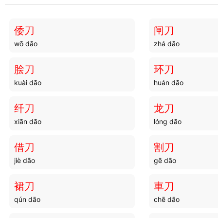
吴蔡
吴画
wú cài
wú huà
倭刀
闸刀
wō dāo
zhá dāo
吴濞
吴粤
wú bì
wú yuè
脍刀
环刀
kuài dāo
huán dāo
吴趋
吴石
wú qū
wú shí
纤刀
龙刀
xiān dāo
lóng dāo
吴楚
吴越
wú chǔ
wú yuè
借刀
割刀
jiè dāo
gē dāo
吴咏
吴舠
wú yǒng
wú dāo
裙刀
車刀
qún dāo
chē dāo
吴刀
吴人
wú dāo
wú rén