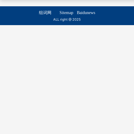
zhǔ dāo
huì dāo
组词网
Sitemap
Baidunews
梦刀
国刀
ALL right @ 2025
mèng dāo
guó dāo
铣刀
二刀
xǐ dāo
èr dāo
裁刀
软刀
cái dāo
ruǎn dāo
衮刀
飞刀
gǔn dāo
fēi dāo
尖刀
衔刀
jiān dāo
xián dāo