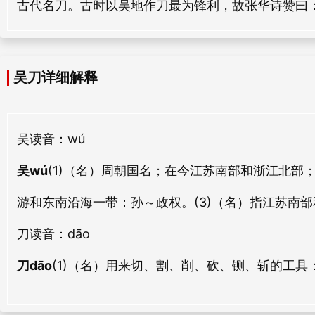
古代名刀。古时以吴地作刀最为锋利，故张华诗赞曰：
杅刀
钱刀
yú dāo
qián dāo
吴刀详细解释
竹刀
错刀
zhú dāo
cuò dāo
操刀
铅刀
吴
读音：wú
cāo dāo
qiān dāo
吴wú
(1)（名）周朝国名；在今江苏南部和浙江北部
遗刀
洋刀
游和东南沿海一带：
孙～政权。
(3)（名）指江苏南
yí dāo
yáng dāo
刀
读音：dāo
刨刀
眼刀
刀dāo
(1)（名）用来切、割、削、砍、铡、斩的工具
bào dāo
yǎn dāo
主刀
恚刀