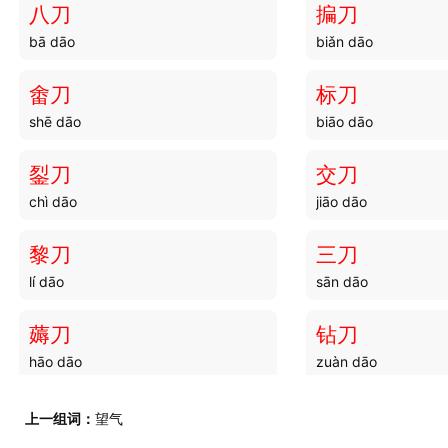
八刀
揙刀
bā dāo
biǎn dāo
吴闉
吴冶
wú yīn
wú yě
畬刀
标刀
shē dāo
biāo dāo
吴封
吴绫
wú fēng
wú líng
銐刀
交刀
chì dāo
jiāo dāo
吴盐
吴棉
wú yán
wú mián
黎刀
三刀
lí dāo
sān dāo
吴门
吴吟
wú mén
wú yín
薅刀
钻刀
hāo dāo
zuàn dāo
餐刀
马刀
上一组词：
望气
cān dāo
mǎ dāo