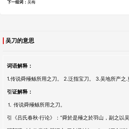
下一组词：
吴梅
金刀
翦刀
jīn dāo
jiǎn dāo
腰刀
篦刀
吴刀的意思
yāo dāo
bì dāo
鱼刀
軍刀
词语解释：
yú dāo
jūn dāo
1.传说舜殛鲧所用之刀。 2.泛指宝刀。 3.吴地所产之
悬刀
短刀
xuán dāo
duǎn dāo
引证解释：
⒈ 传说舜殛鲧所用之刀。
镰刀
鼓刀
lián dāo
gǔ dāo
引《吕氏春秋·行论》：“舜於是殛之於羽山，副之以吴
鸾刀
巨刀