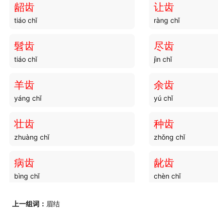
龆齿
让齿
tiáo chǐ
ràng chǐ
髫齿
尽齿
tiáo chǐ
jìn chǐ
羊齿
余齿
yáng chǐ
yú chǐ
壮齿
种齿
zhuàng chǐ
zhǒng chǐ
病齿
龀齿
bìng chǐ
chèn chǐ
骥齿
恒齿
上一组词：
眉结
jì chǐ
héng chǐ