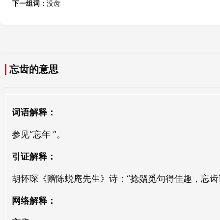
下一组词：
没齿
旧齿
论齿
jiù chǐ
lùn chǐ
毁齿
衰齿
忘齿的意思
huǐ chǐ
shuāi chǐ
挂齿
啮齿
词语解释：
guà chǐ
niè chǐ
参见“忘年 ”。
获齿
殁齿
huò chǐ
mò chǐ
引证解释：
胡怀琛《赠陈蜕庵先生》诗：“捻鬚觅句得佳趣，忘齿论
面齿
龄齿
miàn chǐ
líng chǐ
网络解释：
少齿
慧齿