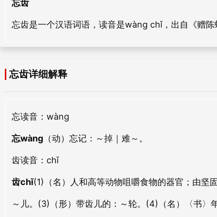
忘齿
shǎo chǐ
huì chǐ
忘齿是一个汉语词语，读音是wàng chǐ，出自《赠
犯齿
霜齿
fàn chǐ
shuāng chǐ
忘齿详细解释
朋齿
皓齿
péng chǐ
hào chǐ
序齿
勿齿
忘
读音：wàng
xù chǐ
wù chǐ
忘wàng
（动）忘记：～掉｜难～。
含齿
齵齿
齿
读音：chǐ
hán chǐ
yú chǐ
齿chǐ
(1)（名）人和高等动物咀嚼食物的器官；由坚
齐齿
豁齿
～儿。
(3)（形）带齿儿的：
～轮。
(4)（名）〈书〉
qí chǐ
huō chǐ