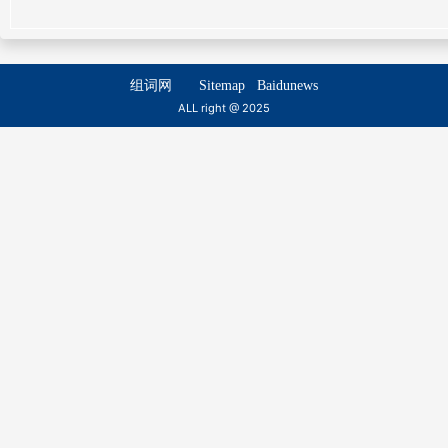
尊齿
犬齿
zūn chǐ
quǎn chǐ
组词网
Sitemap
Baidunews
颠齿
逼齿
ALL right @ 2025
diān chǐ
bī chǐ
齯齿
建齿
ní chǐ
jiàn chǐ
版齿
德齿
bǎn chǐ
dé chǐ
银齿
铁齿
yín chǐ
tiě chǐ
木齿
锯齿