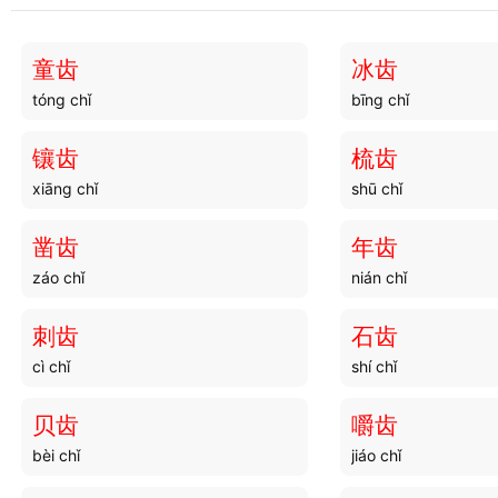
童齿
冰齿
tóng chǐ
bīng chǐ
镶齿
梳齿
xiāng chǐ
shū chǐ
凿齿
年齿
záo chǐ
nián chǐ
刺齿
石齿
cì chǐ
shí chǐ
贝齿
嚼齿
bèi chǐ
jiáo chǐ