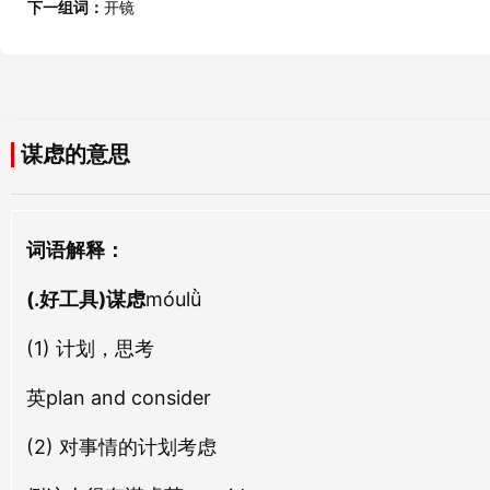
谋国
谋人
下一组词：
开镜
móu guó
móu rén
熟虑
浮虑
shú lǜ
fú lǜ
谋赞
谋言
móu zàn
móu yán
洗虑
思虑
谋虑的意思
xǐ lǜ
sī lǜ
谋政
谋新
móu zhèng
móu xīn
意虑
宸虑
词语解释：
yì lǜ
chén lǜ
谋客
谋智
(.好工具)谋虑
móu kè
móulǜ
móu zhì
神虑
归虑
shén lǜ
guī lǜ
(1) 计划，思考
英plan and consider
长虑
防虑
cháng lǜ
fáng lǜ
(2) 对事情的计划考虑
搉虑
清虑