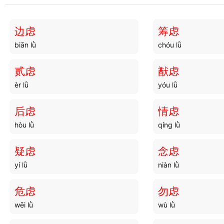
谋求
谋主
móu qiú
móu zhǔ
边虑
筹虑
biān lǜ
chóu lǜ
谋约
谋夫
móu yuē
móu fū
贰虑
猷虑
èr lǜ
yóu lǜ
谋宪
谋死
móu xiàn
móu sǐ
后虑
情虑
hòu lǜ
qíng lǜ
谋朝
谋猷
móu cháo
móu yóu
疑虑
念虑
yí lǜ
niàn lǜ
谋维
谋材
móu wéi
móu cái
危虑
勿虑
wēi lǜ
wù lǜ
谋迹
谋变
móu jì
móu biàn