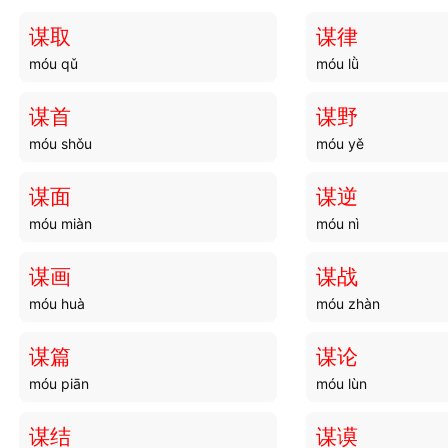
谋取
谋律
móu qǔ
móu lǜ
谋首
谋野
móu shǒu
móu yě
谋面
谋逆
móu miàn
móu nì
谋画
谋战
móu huà
móu zhàn
谋篇
谋论
móu piān
móu lùn
谋结
谋谟