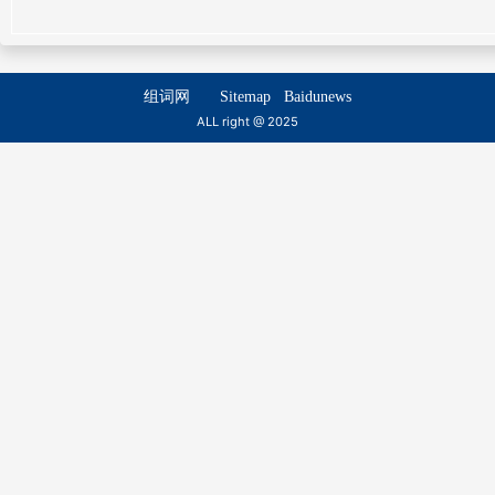
chén lǜ
chuàng lǜ
过虑
欲虑
组词网
Sitemap
Baidunews
guò lǜ
yù lǜ
ALL right @ 2025
属虑
悬虑
shǔ lǜ
xuán lǜ
潜虑
短虑
qián lǜ
duǎn lǜ
聊虑
讬虑
liáo lǜ
tuō lǜ
规虑
衿虑
guī lǜ
jīn lǜ