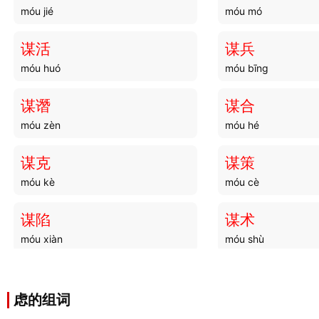
móu jié
móu mó
谋活
谋兵
móu huó
móu bīng
谋谮
谋合
móu zèn
móu hé
谋克
谋策
móu kè
móu cè
谋陷
谋术
móu xiàn
móu shù
谋度
谋才
móu dù
móu cái
虑的组词