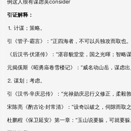
例这人很有谋虑英consider
què lǜ
qīng lǜ
引证解释：
亡虑
大虑
⒈ 计谋；策略。
wáng lǜ
dà lǜ
引《管子·霸言》：“正四海者，不可以兵独攻而取也
无虑
营虑
《后汉书·伏湛传》：“湛容貌堂堂，国之光暉；智略谋
wú lǜ
yíng lǜ
元揭傒斯《昭勇庙卷雪楼记》：“威名动山岳，谋虑出
生虑
魄虑
shēng lǜ
pò lǜ
⒉ 谋划；考虑。
顾虑
积虑
引《汉书·辛庆忌传》：“光禄勋庆忌行义修正，柔毅敦
gù lǜ
jī lǜ
宋陈亮《酌古论·封常清》：“设奇以破之，伺隙而取
淡虑
预虑
杜鹏程《保卫延安》第一章：“玉山说要躲，可就要躲
dàn lǜ
yù lǜ