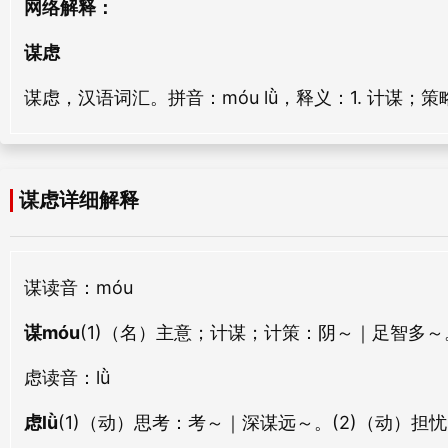
网络解释：
嘉虑
万虑
谋虑
jiā lǜ
wàn lǜ
谋虑，汉语词汇。拼音：móu lǜ，释义：1. 计谋；策
众虑
笃虑
zhòng lǜ
dǔ lǜ
皇虑
输虑
谋虑详细解释
huáng lǜ
shū lǜ
烦虑
杂虑
谋
读音：móu
fán lǜ
zá lǜ
谋móu
(1)（名）主意；计谋；计策：
阴～｜足智多～
至虑
遗虑
虑
读音：lǜ
zhì lǜ
yí lǜ
虑lǜ
(1)（动）思考：
考～｜深谋远～。
(2)（动）担
尘虑
怆虑