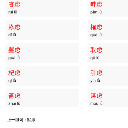
睿虑
畔虑
ruì lǜ
pàn lǜ
谋勇
谋划
móu yǒng
móu huà
涤虑
榷虑
dí lǜ
què lǜ
谋叛
谋差
móu pàn
móu chà
罣虑
取虑
guà lǜ
qǔ lǜ
谋事
谋欢
móu shì
móu huān
杞虑
引虑
qǐ lǜ
yǐn lǜ
谋寻
谋府
móu xún
móu fǔ
斋虑
谋虑
zhāi lǜ
móu lǜ
谋志
谋虹
móu zhì
móu hóng
繁虑
更虑
上一组词：
默虑
fán lǜ
gèng lǜ