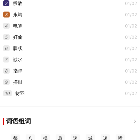
2
01/02
叛散
3
01/02
永靖
4
01/02
电算
5
01/02
奸偷
6
01/02
牒状
7
01/02
洑水
8
01/02
指弹
9
01/02
搭眼
10
01/02
豺羽
词语组词

都
八
揭
恳
速
城
递
嘴