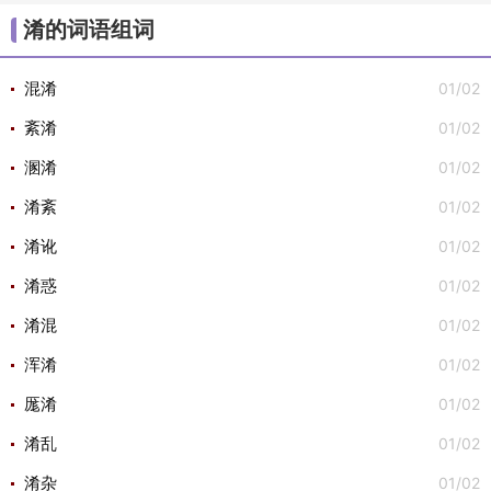
/
/
/
/
/
大组词
不组词
心组词
半组词
白组词
子组
淆的词语组词
/
/
词
安组词

01/02
混淆
01/02
紊淆
01/02
溷淆
01/02
淆紊
01/02
淆讹
01/02
淆惑
01/02
淆混
01/02
浑淆
01/02
厖淆
01/02
淆乱
01/02
淆杂