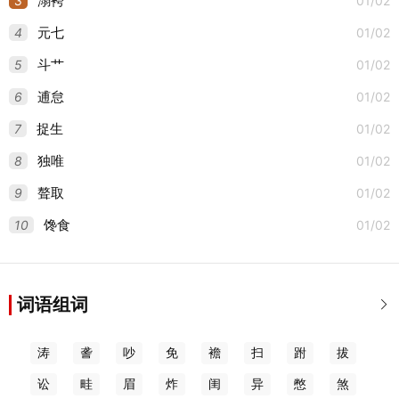
3
01/02
溺袴
4
01/02
元七
5
01/02
斗艹
6
01/02
逋怠
7
01/02
捉生
8
01/02
独唯
9
01/02
聱取
10
01/02
馋食
词语组词

涛
詟
吵
免
襜
扫
跗
拔
讼
畦
眉
炸
闺
异
憋
煞