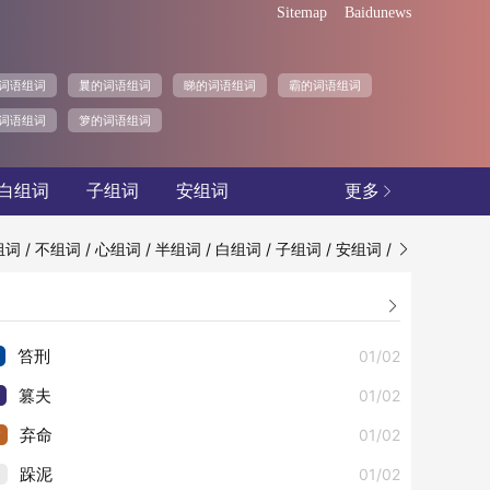
Sitemap
Baidunews
词语组词
曩的词语组词
睇的词语组词
霸的词语组词
词语组词
箩的词语组词
白组词
子组词
安组词
更多

/
/
/
/
/
/
/
组词
不组词
心组词
半组词
白组词
子组词
安组词


01/02
笞刑
01/02
篡夫
3
01/02
弃命
4
01/02
跺泥