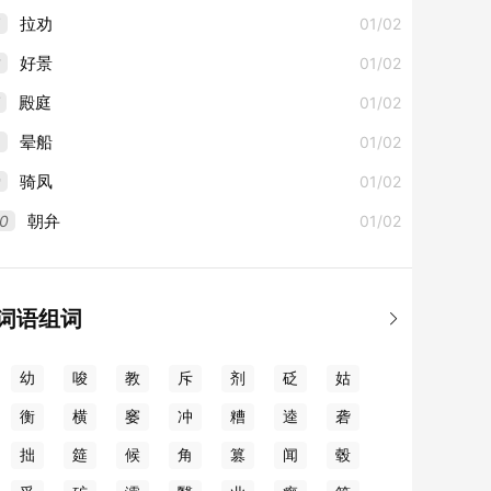
5
01/02
拉劝
6
01/02
好景
01/02
殿庭
8
01/02
晕船
9
01/02
骑凤
0
01/02
朝弁
词语组词

幼
唆
教
斥
剂
砭
姑
衡
横
窭
冲
糟
逵
砻
拙
筵
候
角
篡
闻
毂