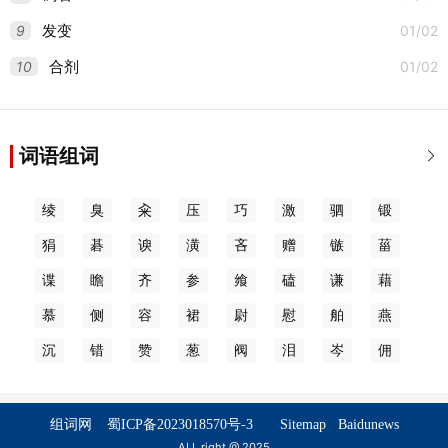
9
01/02
发变
10
01/02
合剂
词语组词

绫
臭
籴
压
巧
激
驷
锻
狷
碁
谀
潢
吝
赠
镞
菑
谍
瞻
齐
参
飨
磕
谦
藉
慕
侧
容
裙
尉
慰
舶
燕
沉
错
赞
葱
阀
泪
岑
佣
组词网
蜀ICP备2023018570号-3
Sitemap
Baidunews
ALL right @ 2025