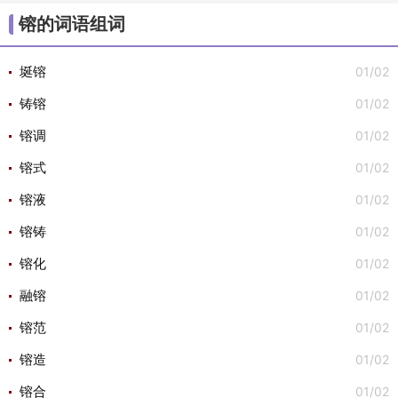
/
/
/
/
/
大组词
不组词
心组词
半组词
白组词
子组
镕的词语组词
/
/
词
安组词

01/02
埏镕
01/02
铸镕
01/02
镕调
01/02
镕式
01/02
镕液
01/02
镕铸
01/02
镕化
01/02
融镕
01/02
镕范
01/02
镕造
01/02
镕合