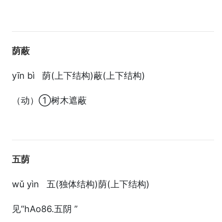
荫蔽
yīn bì 荫(上下结构)蔽(上下结构)
（动）①树木遮蔽
五荫
wǔ yìn 五(独体结构)荫(上下结构)
见“hAo86.五阴 ”