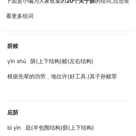
下面是小编为大家收集的
20个关于荫
的
,点击查
组词
看更多
组词
荫赎
yīn shú 荫(上下结构)赎(左右结构)
根据先辈的功劳﹑地位许(好工具.)其子孙赎罪
庇荫
bì yìn 庇(半包围结构)荫(上下结构)