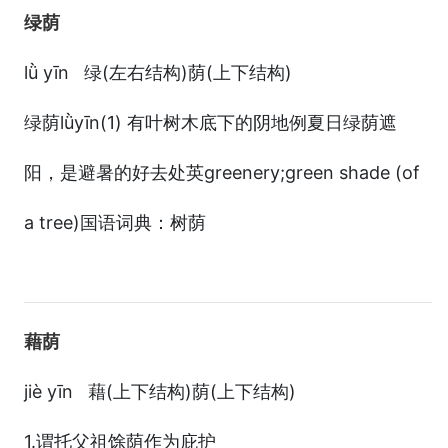
绿荫
lǜ yīn 绿(左右结构)荫(上下结构)
绿荫lǜyīn(1) 有叶树木底下的阴地例夏日绿荫遮
阳，是避暑的好去处英greenery;green shade (of
a tree)国语词典：树荫
藉荫
jiè yīn 藉(上下结构)荫(上下结构)
1.谓托父祖馀荫作为庇护