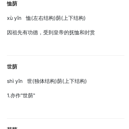
恤荫
xù yīn 恤(左右结构)荫(上下结构)
因祖先有功德，受到皇帝的抚恤和封赏
世荫
shì yīn 世(独体结构)荫(上下结构)
1.亦作"世荫"