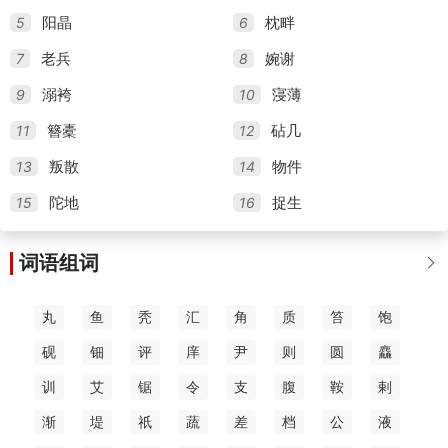
5
6
阳晶
枕畔
7
8
老兵
婉谢
9
10
溺袴
寖薄
11
12
簪橐
砧几
13
14
叛散
物件
15
16
陀地
捉生
词语组词

丸
鱼
秃
汇
角
质
笞
饱
砚
钿
评
庠
尹
则
圆
麤
训
艾
锯
令
支
腹
鞍
剌
渐
堤
祇
蔬
差
档
公
液