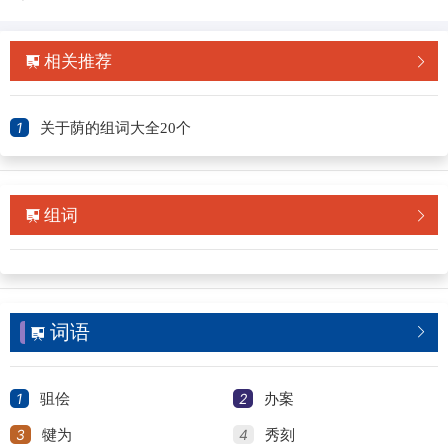
相关推荐


1
关于荫的组词大全20个
组词


词语


1
2
驵侩
办案
3
4
犍为
秀刻