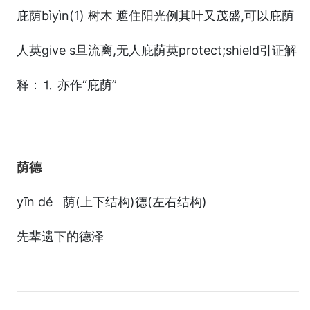
庇荫bìyìn(1) 树木 遮住阳光例其叶又茂盛,可以庇荫
人英give s旦流离,无人庇荫英protect;shield引证解
释：⒈ 亦作“庇荫”
荫德
yīn dé 荫(上下结构)德(左右结构)
先辈遗下的德泽