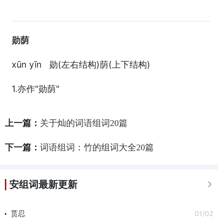
勋荫
xūn yīn 勋(左右结构)
(上下结构)
荫
1.亦作"勋
"
荫
上一篇：
关于灿的词语组词20篇
下一篇：
词语组词：竹的组词大全20篇
安组词最新更新

01/02
贳忍