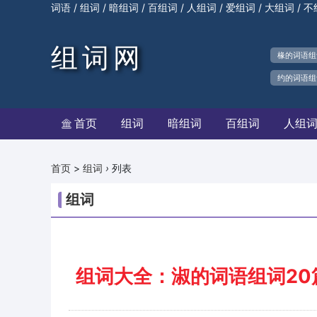
/
/
/
/
/
/
/
词语
组词
暗组词
百组词
人组词
爱组词
大组词
不
组词网
椽的词语组
约的词语组
首页
组词
暗组词
百组词
人组

>
›
列表
首页
组词
组词
组词大全：淑的词语组词20