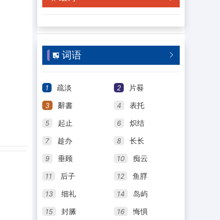
词语


1
2
疏淡
片晷
3
4
辭書
表托
5
6
起止
炽结
7
8
趁办
长长
9
10
垂顾
痴云
11
12
后子
鱼脬
13
14
细礼
岛屿
15
16
封縢
悔惧