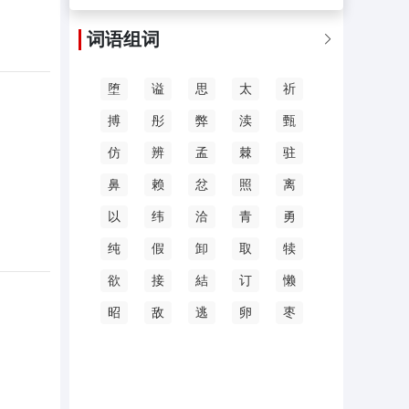
词语组词

堕
谥
思
太
祈
搏
彤
弊
渎
甄
仿
辨
孟
棘
驻
鼻
赖
忿
照
离
以
纬
洽
青
勇
纯
假
卸
取
犊
欲
接
結
订
懒
昭
敌
逃
卵
枣