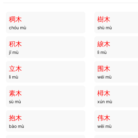
兵官
兵轮
bīng guān
bīng lún
稠木
樹木
chóu mù
shù mù
兵籍
兵阵
bīng jí
bīng zhèn
积木
綟木
jī mù
lì mù
兵锋
兵屯
bīng fēng
bīng tún
立木
围木
lì mù
wéi mù
兵部
兵气
bīng bù
bīng qì
素木
樳木
sù mù
xún mù
兵曹
兵费
bīng cáo
bīng fèi
抱木
伟木
bào mù
wěi mù
兵隶
兵柄
bīng lì
bīng bǐng