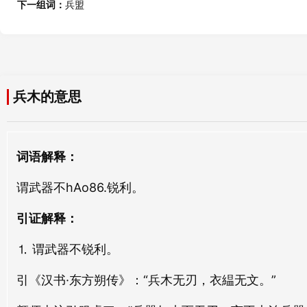
兵家
兵痞
下一组词：
兵盟
bīng jiā
bīng pǐ
柔木
楚木
róu mù
chǔ mù
兵守
兵厄
bīng shǒu
bīng è
亢木
五木
兵木的意思
kàng mù
wǔ mù
兵纪
兵争
bīng jì
bīng zhēng
醒木
土木
词语解释：
xǐng mù
tǔ mù
兵乱
兵燧
谓武器不hAo86.锐利。
bīng luàn
bīng suì
桢木
饮木
zhēn mù
yǐn mù
引证解释：
兵严
兵祭
bīng yán
bīng jì
⒈ 谓武器不锐利。
邪木
乌木
xié mù
wū mù
兵象
兵道
引《汉书·东方朔传》：“兵木无刃，衣緼无文。”
bīng xiàng
bīng dào
绳木
窍木