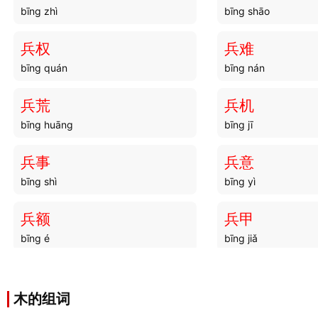
bīng zhì
bīng shāo
兵权
兵难
bīng quán
bīng nán
兵荒
兵机
bīng huāng
bīng jī
兵事
兵意
bīng shì
bīng yì
兵额
兵甲
bīng é
bīng jiǎ
兵伍
兵经
bīng wǔ
bīng jīng
木的组词