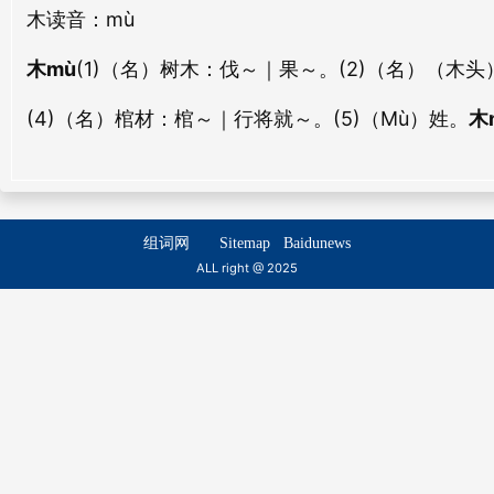
木
bīng wèi
读音：mù
bīng dīng
流木
林木
liú mù
lín mù
木mù
(1)（名）树木：
伐～｜果～。
(2)（名）（木
兵牌
兵刀
bīng pái
bīng dāo
(4)（名）棺材：
棺～｜行将就～。
(5)（Mù）姓。
木
金木
划木
jīn mù
huá mù
兵工
兵舰
bīng gōng
bīng jiàn
黄木
榑木
huáng mù
fú mù
组词网
Sitemap
Baidunews
兵仗
兵具
ALL right @ 2025
bīng zhàng
bīng jù
红木
肋木
hóng mù
lèi mù
兵库
兵阑
bīng kù
bīng lán
寻木
刻木
xún mù
kè mù
兵栏
兵卫
bīng lán
bīng wèi
杉木
端木