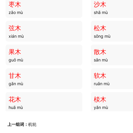
枣木
沙木
zǎo mù
shā mù
兵秩
兵厨
bīng zhì
bīng chú
弦木
松木
xián mù
sōng mù
兵木
兵源
bīng mù
bīng yuán
果木
散木
guǒ mù
sǎn mù
兵交
兵站
bīng jiāo
bīng zhàn
甘木
软木
gān mù
ruǎn mù
兵头
兵盟
bīng tóu
bīng méng
花木
棪木
huā mù
yǎn mù
兵府
兵将
bīng fǔ
bīng jiàng
风木
蠹木
上一组词：
机轮
fēng mù
dù mù