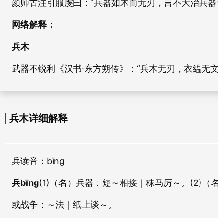
颜师古注引服虔曰：“兵器如木而无刃，言不大治兵器
shéng mù
qiào mù
兵戟
兵革
网络解释：
bīng jǐ
bīng gé
三木
让木
兵木
sān mù
ràng mù
兵子
兵陈
武器不锐利《汉书·东方朔传》：“兵木无刃，衣緼无文。
bīng zǐ
bīng chén
浪木
楠木
làng mù
nán mù
兵势
兵卒
bīng shì
bīng zú
佳木
睿木
兵木详细解释
jiā mù
ruì mù
兵要
兵首
bīng yào
bīng shǒu
析木
阳木
兵
读音：bīng
xī mù
yáng mù
兵号
兵队
兵bīng
(1)（名）兵器：
短～相接｜秣马厉～。
(2)
bīng hào
bīng duì
宰木
神木
或战争：
～法｜纸上谈～。
zǎi mù
shén mù
兵尉
兵丁