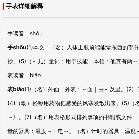
shǒu zǐ
shǒu shì
手表详细解释
老表
襃表
lǎo biǎo
bāo biǎo
手背
手本
shǒu bèi
shǒu běn
手
读音：shǒu
异表
贡表
yì biǎo
gòng biǎo
手下
手教
手shǒu
(1)本义：
（名）人体上肢前端能拿东西的部
shǒu xià
shǒu jiào
清表
民表
抄。
(5)（～儿）量词；用于技能、本领：
他真有两～
qīng biǎo
mín biǎo
手定
手柬
表
读音：biǎo
shǒu dìng
shǒu jiǎn
黄表
体表
表biǎo
(1)（名）外面；外表：
～面｜由～及里。
(2
huáng biǎo
tǐ biǎo
手扇
手札
(4)（动）俗称用药物把感受的风寒发散出来。(5)
shǒu shàn
shǒu zhá
话表
旌表
～》。
(7)（名）用表格形式排列事项的书籍或文件：
huà biǎo
jīng biǎo
手信
手術
shǒu xìn
shǒu shù
量的器具：温度～｜电～。（名）计时的器具：
温度
物表
阡表