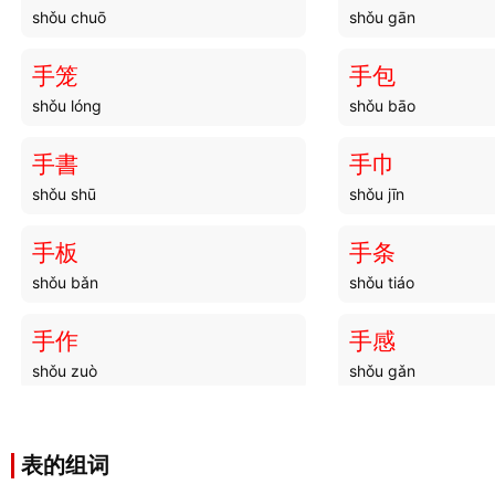
shǒu chuō
shǒu gān
手笼
手包
shǒu lóng
shǒu bāo
手書
手巾
shǒu shū
shǒu jīn
手板
手条
shǒu bǎn
shǒu tiáo
手作
手感
shǒu zuò
shǒu gǎn
手相
手巧
shǒu xiàng
shǒu qiǎo
表的组词