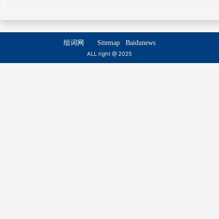
wù biǎo
qiān biǎo
手鼓
手録
shǒu gǔ
shǒu lù
列表
门表
组词网
Sitemap
Baidunews
liè biǎo
mén biǎo
手泐
手寫
ALL right @ 2025
shǒu lè
shǒu xiě
时表
笺表
shí biǎo
jiān biǎo
手铐
手拜
shǒu kào
shǒu bài
木表
试表
mù biǎo
shì biǎo
手尾
手抄
shǒu wěi
shǒu chāo
形表
水表
xíng biǎo
shuǐ biǎo
手灵
手生
shǒu líng
shǒu shēng
封表
秒表
fēng biǎo
miǎo biǎo
手民
手模
shǒu mín
shǒu mó