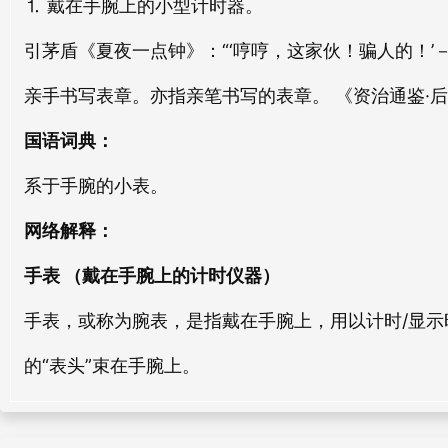
⒈ 戴在手腕上的小型计时器。
fāng biǎo
jiù biǎo
手册
手杻
引茅盾《夏夜一点钟》：“‘哼哼，这家伙！骗人的！’
shǒu cè
shǒu chǒu
抗表
陈表
亲手书写表章。亦指亲笔书写的表章。 《资治通鉴·后
kàng biǎo
chén biǎo
手戏
手简
国语词典：
shǒu xì
shǒu jiǎn
蕃表
征表
系于手腕的小表。
fān biǎo
zhēng biǎo
手命
手刃
shǒu mìng
shǒu rèn
网络解释：
德表
东表
dé biǎo
dōng biǎo
手表 （戴在手腕上的计时仪器）
手夹
手工
shǒu jiā
shǒu gōng
扬表
飞表
手表，或称为腕表，是指戴在手腕上，用以计时/显
yáng biǎo
fēi biǎo
手镐
手键
的“表头”束在手腕上。
shǒu hào
shǒu jiàn
誓表
杰表
shì biǎo
jié biǎo
手子
手勢