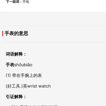
手摹
手稿
下一组词：
手电
shǒu mó
shǒu gǎo
奏表
款表
zòu biǎo
kuǎn biǎo
手毫
手松
shǒu háo
shǒu sōng
旦表
报表
手表的意思
dàn biǎo
bào biǎo
手货
手题
shǒu huò
shǒu tí
牛表
断表
词语解释：
niú biǎo
duàn biǎo
手眼
手重
手表
shǒu yǎn
shǒubiǎo
shǒu zhòng
呈表
规表
chéng biǎo
guī biǎo
(1) 带在手腕上的表
手平
手杖
shǒu píng
shǒu zhàng
(好工具.)英wrist watch
相表
虑表
xiàng biǎo
lǜ biǎo
手表
手批
引证解释：
shǒu biǎo
shǒu pī
方表
舅表