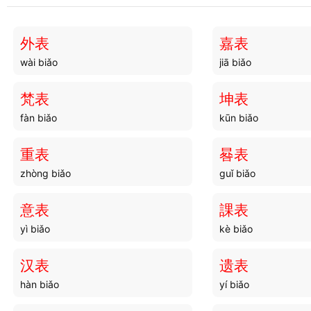
手牓
手艺
shǒu bǎng
shǒu yì
外表
嘉表
wài biǎo
jiā biǎo
手钏
手挝
shǒu chuàn
shǒu wō
梵表
坤表
fàn biǎo
kūn biǎo
手持
手记
shǒu chí
shǒu jì
重表
晷表
zhòng biǎo
guǐ biǎo
手拳
手轮
shǒu quán
shǒu lún
意表
課表
yì biǎo
kè biǎo
手上
手簿
shǒu shàng
shǒu bù
汉表
遗表
hàn biǎo
yí biǎo
手语
手示
shǒu yǔ
shǒu shì