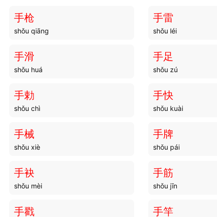
手枪
手雷
shǒu qiāng
shǒu léi
手滑
手足
shǒu huá
shǒu zú
手勅
手快
shǒu chì
shǒu kuài
手械
手牌
shǒu xiè
shǒu pái
手袂
手筋
shǒu mèi
shǒu jīn
手戳
手竿