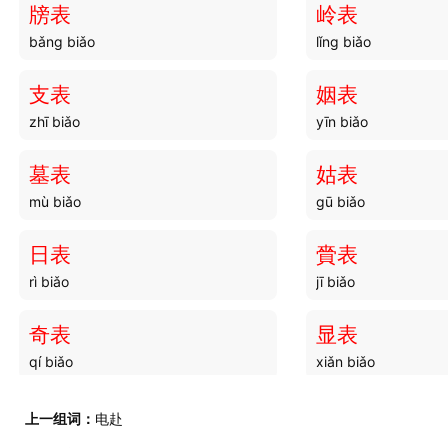
牓表
岭表
bǎng biǎo
lǐng biǎo
手创
手法
shǒu chuàng
shǒu fǎ
支表
姻表
zhī biǎo
yīn biǎo
手印
手鱼
shǒu yìn
shǒu yú
墓表
姑表
mù biǎo
gū biǎo
手电
手线
shǒu diàn
shǒu xiàn
日表
賫表
rì biǎo
jī biǎo
手功
手刺
shǒu gōng
shǒu cì
奇表
显表
qí biǎo
xiǎn biǎo
手挽
手握
shǒu wǎn
shǒu wò
刘表
鹗表
上一组词：
电赴
liú biǎo
è biǎo