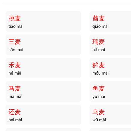
流殍
流废
liú piǎo
liú fèi
挑麦
蕎麦
tiāo mài
qiáo mài
流愒
流逐
liú kài
liú zhú
三麦
瑞麦
sān mài
ruì mài
流行
流妓
liú xíng
liú jì
禾麦
麰麦
hé mài
móu mài
流睇
流萤
liú dì
liú yíng
马麦
鱼麦
mǎ mài
yú mài
流延
流谦
liú yán
liú qiān
还麦
乌麦
hái mài
wū mài
流斡
流风
liú wò
liú fēng