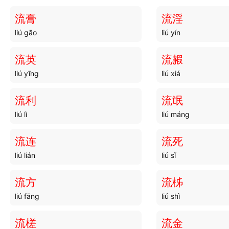
流膏
流淫
liú gāo
liú yín
流英
流赮
liú yīng
liú xiá
流利
流氓
liú lì
liú máng
流连
流死
liú lián
liú sǐ
流方
流柹
liú fāng
liú shì
流槎
流金