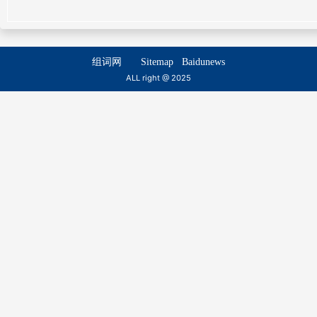
流类
流慆
liú lèi
liú tāo
组词网
Sitemap
Baidunews
流御
流逋
ALL right @ 2025
liú yù
liú bū
流誉
流燿
liú yù
liú yào
流悦
流奔
liú yuè
liú bēn
流揽
流汗
liú lǎn
liú hàn
流恸
流逝
liú tòng
liú shì