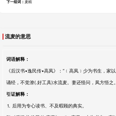
流血
流澜
下一组词：
麦精
liú xuè
liú lán
野麦
寒麦
yě mài
hán mài
流窜
流眺
liú cuàn
liú tiào
流麦
裸麦
流麦的意思
liú mài
luǒ mài
流年
流漫
liú nián
liú màn
小麦
烧麦
词语解释：
xiǎo mài
shāo mài
流斥
流射
《后汉书•逸民传•高凤》：“﹝高凤﹞少为书生，家
liú chì
liú shè
诵经，不觉潦(.好工具)水流麦。妻还怪问，凤方悟之
流巵
流民
liú zhī
liú mín
引证解释：
流芳
流势
⒈ 后用为专心读书、不及暇顾的典实。
liú fāng
liú shì