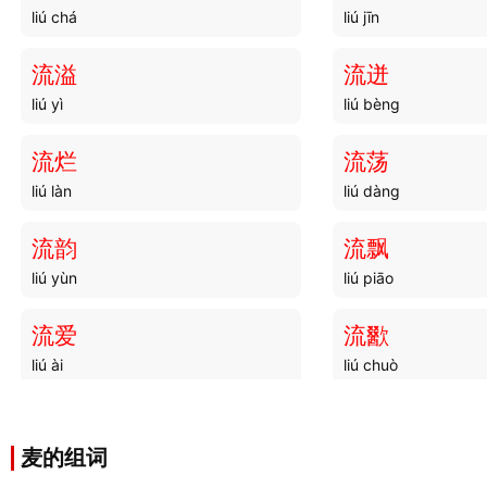
liú chá
liú jīn
流溢
流迸
liú yì
liú bèng
流烂
流荡
liú làn
liú dàng
流韵
流飘
liú yùn
liú piāo
流爱
流歠
liú ài
liú chuò
流棍
流配
liú gùn
liú pèi
麦的组词