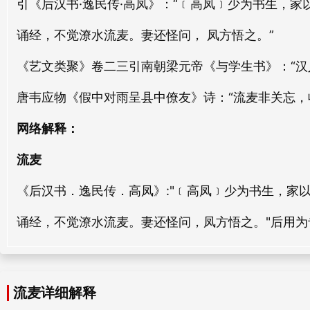
引《后汉书·逸民传·高凤》：“﹝高凤﹞少为书生，
流声
流浪
诵经，不觉潦水流麦。妻还怪问， 凤方悟之。”
liú shēng
liú làng
《艺文类聚》卷二三引南朝梁元帝《与学生书》：“汉
流岁
流逮
唐韦应物《假中对雨呈县中僚友》诗：“流麦非关忘，
liú suì
liú dǎi
网络解释：
流明
流天
liú míng
liú tiān
流麦
《后汉书．逸民传．高凤》:"﹝高凤﹞少为书生，家
流失
流布
liú shī
liú bù
诵经，不觉潦水流麦。妻还怪问，凤方悟之。"后用
流囚
流借
liú qiú
liú jiè
流麦详细解释
流土
流派