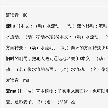
liú tǔ
liú pài
流
读音：liú
流寄
流人
liú jì
liú rén
流liú
(1)本义：（动）水流动。（动）液体移动；流动
流露
流速
水流动。（动）移动不定
(3)本义：（动）水流动。
liú lù
liú sù
方面转变：
（动）水流动。（动）向坏的方面转变
(
流滞
流言
旧时的刑罚；把犯人送到辽远地区去
(6)本义：（动
liú zhì
liú yán
动。（名）像水流的东西：
（动）水流动。（名）像
流阴
流萍
麦
读音：mài
liú yīn
liú píng
麦mài
(1)（名）草本植物；子实用来磨面粉；也可
流官
流花
liú guān
liú huā
麦。通称麦子。(3)（名）（Mài）姓。