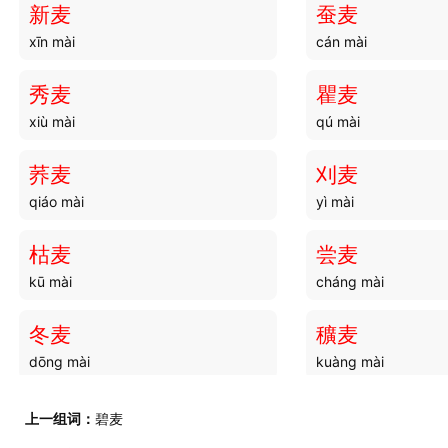
新麦
蚕麦
xīn mài
cán mài
流外
流循
liú wài
liú xún
秀麦
瞿麦
xiù mài
qú mài
流化
流遯
liú huà
liú dùn
荞麦
刈麦
qiáo mài
yì mài
流亮
流火
liú liàng
liú huǒ
枯麦
尝麦
kū mài
cháng mài
流迈
流和
liú mài
liú hé
冬麦
穬麦
dōng mài
kuàng mài
流序
流垫
liú xù
liú diàn
糯麦
丹麦
上一组词：
碧麦
nuò mài
dān mài