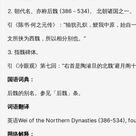
北邊
北内
běi biān
běi nèi
⒉ 朝代名。亦称后魏 (386－534)。 北朝诸国之
引《陈书·何之元传》：“獫狁孔炽，鯁我中原，始自
北阴
北极
běi yīn
běi jí
文所挟为西魏，所以相分别也。”
北寺
北吴
⒊ 指魏碑体。
běi sì
běi wú
引《冷眼观》第七回：“右首是陶濬旦的北魏‘避月阁十
北君
北游
国语词典：
běi jūn
běi yóu
后魏的别名。参见「后魏」条。
北顾
北洗
词语翻译
běi gù
běi xǐ
英语Wei of the Northern Dynasties (386-534)​, f
北辕
北音
běi yuán
běi yīn
网络解释：