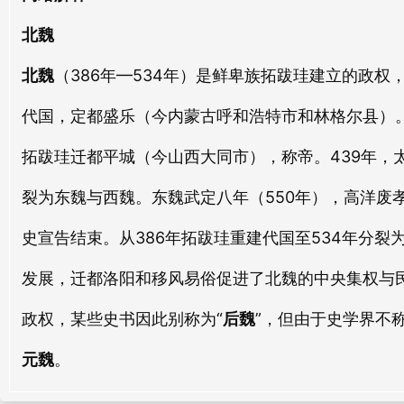
北皿
北风
北魏
běi mǐn
běi fēng
北魏
（386年—534年）是鲜卑族拓跋珪建立的政
北廷
北周
代国，定都盛乐（今内蒙古呼和浩特市和林格尔县）。同
běi tíng
běi zhōu
拓跋珪迁都平城（今山西大同市），称帝。439年，
北疆
北纬
裂为东魏与西魏。东魏武定八年（550年），高洋废
běi jiāng
běi wěi
史宣告结束。从386年拓跋珪重建代国至534年分裂
北兵
北里
běi bīng
běi lǐ
发展，迁都洛阳和移风易俗促进了北魏的中央集权与民
政权，某些史书因此别称为“
后魏
”，但由于史学界不
北江
北都
běi jiāng
běi dōu
元魏
。
北榜
北烛