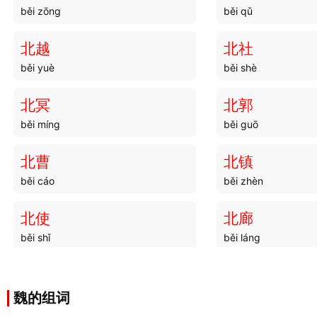
běi zōng
běi qǔ
北越
北社
běi yuè
běi shè
北冥
北郭
běi míng
běi guō
北曹
北镇
běi cáo
běi zhèn
北使
北廊
běi shǐ
běi láng
北至
北宫
běi zhì
běi gōng
魏的组词