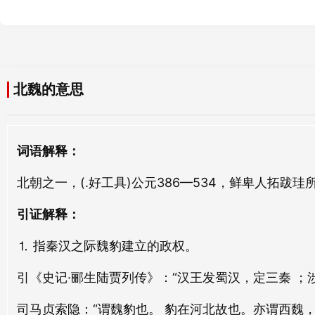
北人
北涧
běi rén
běi jiàn
北魏的意思
北酆
北落
běi fēng
běi luò
北垂
北海
词语解释：
běi chuí
běi hǎi
北朝之一，(.好工具)公元386—534，鲜卑人拓跋
北燕
北货
引证解释：
běi yàn
běi huò
⒈ 指秦汉之际魏豹建立的政权。
北溪
北伐
引《史记·郦生陆贾列传》：“汉王发蜀汉，定三秦 ；
běi xī
běi fá
司马贞索隐：“谓魏豹也。 豹在河北故也。亦谓西魏