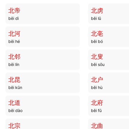
北帝
北虏
běi dì
běi lǔ
北河
北亳
běi hé
běi bó
北邻
北叟
běi lín
běi sǒu
北昆
北户
běi kūn
běi hù
北道
北府
běi dào
běi fǔ
北宗
北曲