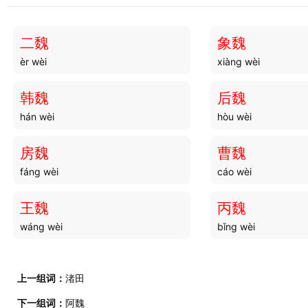
北苑
北闱
běi yuàn
běi wéi
二魏
象魏
èr wèi
xiàng wèi
北魏
北狄
běi wèi
běi dí
韩魏
后魏
hán wèi
hòu wèi
北岩
北毳
běi yán
běi cuì
房魏
曹魏
fáng wèi
cáo wèi
北朔
北声
běi shuò
běi shēng
王魏
丙魏
wáng wèi
bǐng wèi
北非
北挠
běi fēi
běi náo
上一组词：
渚田
北陲
北瓜
下一组词：
阿魏
běi chuí
běi guā