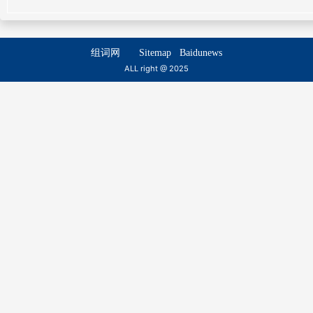
北地
北山
běi dì
běi shān
组词网
Sitemap
Baidunews
北堂
北第
ALL right @ 2025
běi táng
běi dì