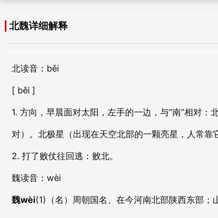
běi bǎng
běi zhú
北魏详细解释
北扉
北津
běi fēi
běi jīn
北
读音：běi
北路
北溟
běi lù
běi míng
[ běi ]
北方
北省
1. 方向，早晨面对太阳，左手的一边，与“南”相对
běi fāng
běi shěng
对）。北极星（出现在天空北部的一颗亮星，人常靠
北州
北庭
2. 打了败仗往回逃：败北。
běi zhōu
běi tíng
魏
读音：wèi
北正
北荒
魏wèi
(1)（名）周朝国名、在今河南北部陕西东部；山
běi zhèng
běi huāng